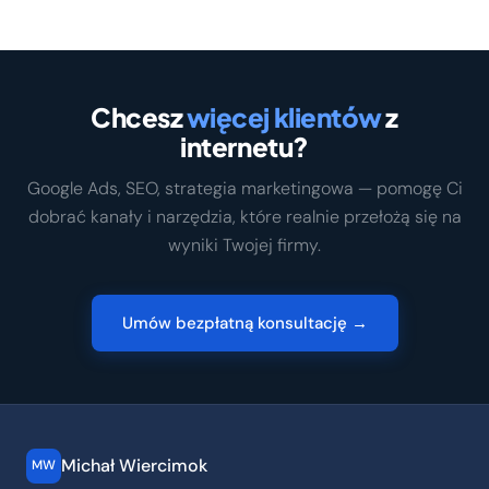
Chcesz
więcej klientów
z
internetu?
Google Ads, SEO, strategia marketingowa — pomogę Ci
dobrać kanały i narzędzia, które realnie przełożą się na
wyniki Twojej firmy.
Umów bezpłatną konsultację →
Michał Wiercimok
MW