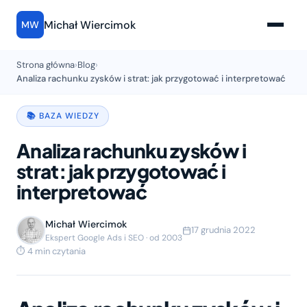
Michał Wiercimok
MW
Strona główna
›
Blog
›
Analiza rachunku zysków i strat: jak przygotować i interpretować
📚 BAZA WIEDZY
Analiza rachunku zysków i
strat: jak przygotować i
interpretować
Michał Wiercimok
17 grudnia 2022
Ekspert Google Ads i SEO · od 2003
⏱ 4 min czytania