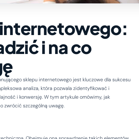
 internetowego:
dzić i na co
gę
nującego sklepu internetowego jest kluczowe dla sukcesu
leksowa analiza, która pozwala zidentyfikować i
jność i konwersję. W tym artykule omówimy, jak
co zwrócić szczególną uwagę.
 techniczna. Obejmuje ona sprawdzenie takich elementów