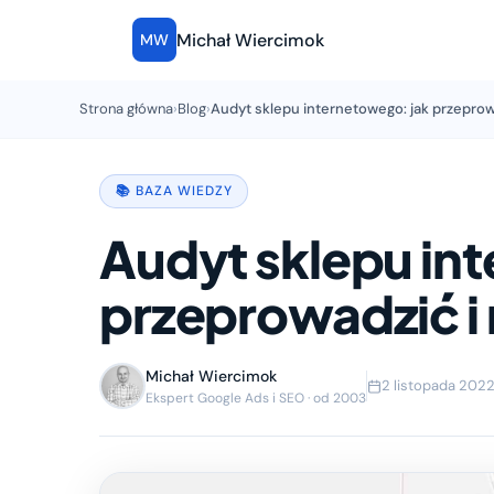
Michał Wiercimok
MW
Strona główna
›
Blog
›
Audyt sklepu internetowego: jak przeprow
📚 BAZA WIEDZY
Audyt sklepu in
przeprowadzić i
Michał Wiercimok
2 listopada 202
Ekspert Google Ads i SEO · od 2003