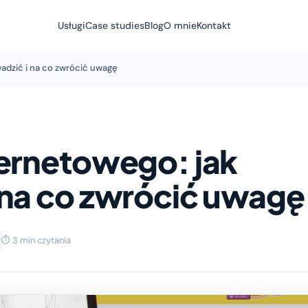
Usługi
Case studies
Blog
O mnie
Kontakt
adzić i na co zwrócić uwagę
ternetowego: jak
 na co zwrócić uwagę
2
⏱ 3 min czytania