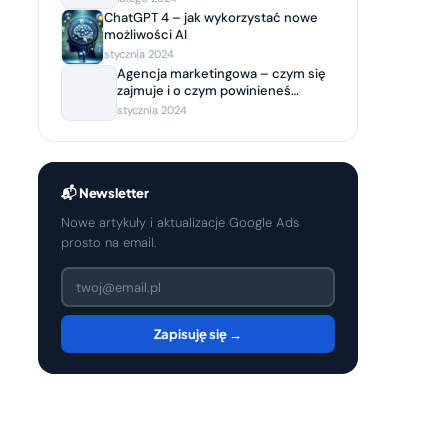
ChatGPT 4 – jak wykorzystać nowe
możliwości AI
stycznia 2024
Agencja marketingowa – czym się
zajmuje i o czym powinieneś
wiedzieć, decydując się na
stycznia 2024
współpracę?
📬 Newsletter
Nowe artykuły i aktualizacje Google Ads
prosto na email.
Zapisuję się →