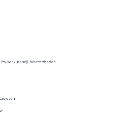
izy konkurencji. Warto zbadać:
ściowych
ów