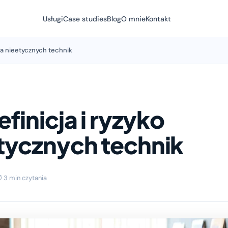
Usługi
Case studies
Blog
O mnie
Kontakt
nia nieetycznych technik
finicja i ryzyko
tycznych technik
 3 min czytania