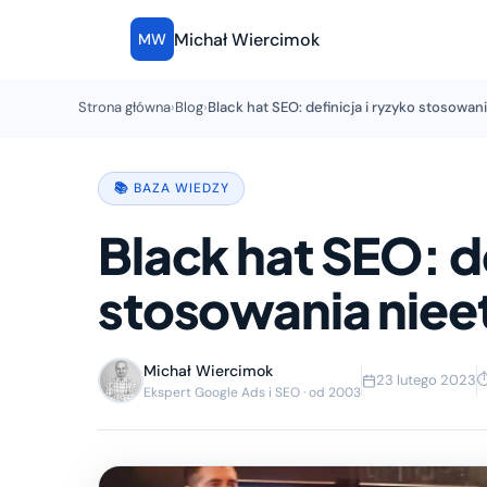
Michał Wiercimok
MW
Strona główna
›
Blog
›
Black hat SEO: definicja i ryzyko stosowa
📚 BAZA WIEDZY
Black hat SEO: de
stosowania niee
Michał Wiercimok
23 lutego 2023
⏱
Ekspert Google Ads i SEO · od 2003