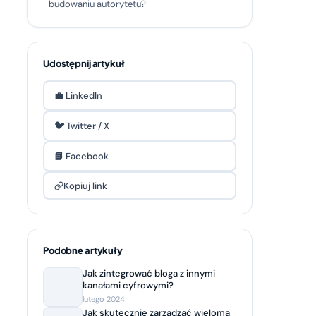
budowaniu autorytetu?
Udostępnij artykuł
💼 LinkedIn
🐦 Twitter / X
📘 Facebook
Kopiuj link
Podobne artykuły
Jak zintegrować bloga z innymi
kanałami cyfrowymi?
lutego 2024
Jak skutecznie zarządzać wieloma