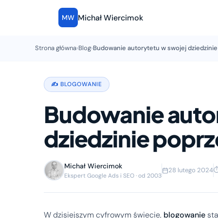
Michał Wiercimok
MW
Strona główna
›
Blog
›
Budowanie autorytetu w swojej dziedzinie
✍️ BLOGOWANIE
Budowanie autor
dziedzinie popr
Michał Wiercimok
28 lutego 2024
⏱
Ekspert Google Ads i SEO · od 2003
W dzisiejszym cyfrowym świecie,
blogowanie
sta