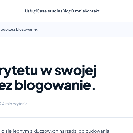
Usługi
Case studies
Blog
O mnie
Kontakt
 poprzez blogowanie.
ytetu w swojej
zez blogowanie.
 4 min czytania
ło się jednym z kluczowych narzędzi do budowania