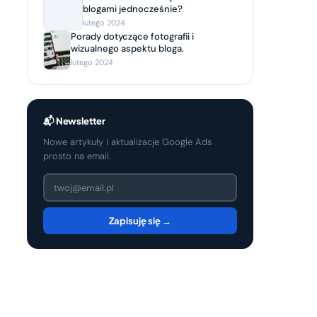
blogami jednocześnie?
lutego 2024
Porady dotyczące fotografii i
wizualnego aspektu bloga.
lutego 2024
📬 Newsletter
Nowe artykuły i aktualizacje Google Ads
prosto na email.
Zapisuję się →