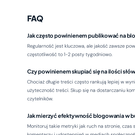
FAQ
Jak często powinienem publikować na bl
Regularność jest kluczowa, ale jakość zawsze pow
częstotliwość to 1-2 posty tygodniowo.
Czy powinienem skupiać się na ilości sł
Chociaż długie treści często rankują lepiej w wyn
użyteczność treści. Skup się na dostarczaniu ko
czytelników.
Jak mierzyć efektywność blogowania w 
Monitoruj takie metryki jak ruch na stronie, czas
komentarzy i udostępnień w mediach społecznoś