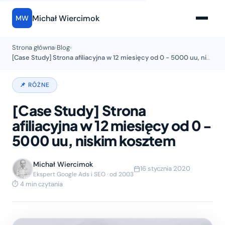
Michał Wiercimok
MW
Strona główna
›
Blog
›
[Case Study] Strona afiliacyjna w 12 miesięcy od 0 - 5000 uu, niskim kosztem
📌 RÓŻNE
[Case Study] Strona
afiliacyjna w 12 miesięcy od 0 -
5000 uu, niskim kosztem
Michał Wiercimok
16 stycznia 2020
Ekspert Google Ads i SEO · od 2003
⏱ 4 min czytania