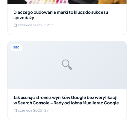
Dlaczego budowanie marki to klucz do sukcesu
sprzedaży
czerwca 2025 · 5 min
SEO
🔍
Jak usunąć stronę z wyników Google bez weryfikacji
w Search Console – Rady od Johna Muellera z Google
czerwca 2025 · 2 min