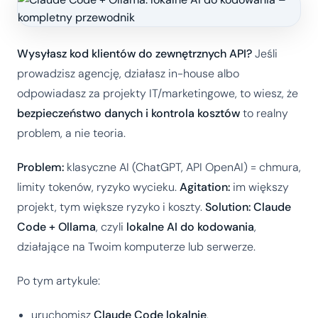
Wysyłasz kod klientów do zewnętrznych API?
Jeśli
prowadzisz agencję, działasz in-house albo
odpowiadasz za projekty IT/marketingowe, to wiesz, że
bezpieczeństwo danych i kontrola kosztów
to realny
problem, a nie teoria.
Problem:
klasyczne AI (ChatGPT, API OpenAI) = chmura,
limity tokenów, ryzyko wycieku.
Agitation:
im większy
projekt, tym większe ryzyko i koszty.
Solution:
Claude
Code + Ollama
, czyli
lokalne AI do kodowania
,
działające na Twoim komputerze lub serwerze.
Po tym artykule:
uruchomisz
Claude Code lokalnie
,