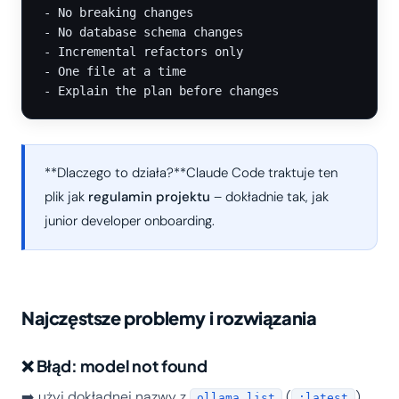
- No breaking changes

- No database schema changes

- Incremental refactors only

- One file at a time

**Dlaczego to działa?**Claude Code traktuje ten
plik jak
regulamin projektu
– dokładnie tak, jak
junior developer onboarding.
Najczęstsze problemy i rozwiązania
❌ Błąd: model not found
➡️ użyj dokładnej nazwy z
(
)
ollama list
:latest