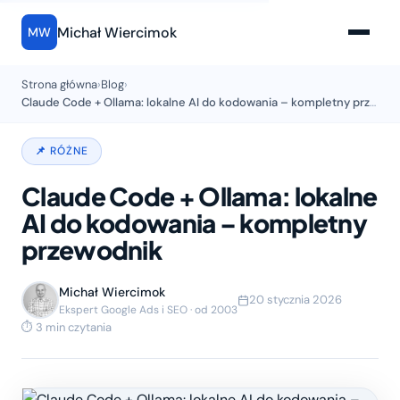
Michał Wiercimok
MW
Strona główna
›
Blog
›
Claude Code + Ollama: lokalne AI do kodowania – kompletny przewodnik
📌 RÓŻNE
Claude Code + Ollama: lokalne
AI do kodowania – kompletny
przewodnik
Michał Wiercimok
20 stycznia 2026
Ekspert Google Ads i SEO · od 2003
⏱ 3 min czytania