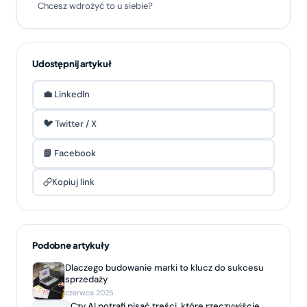
Chcesz wdrożyć to u siebie?
Udostępnij artykuł
💼 LinkedIn
🐦 Twitter / X
📘 Facebook
Kopiuj link
Podobne artykuły
Dlaczego budowanie marki to klucz do sukcesu
sprzedaży
czerwca 2025
Czy AI potrafi pisać treści, które rzeczywiście