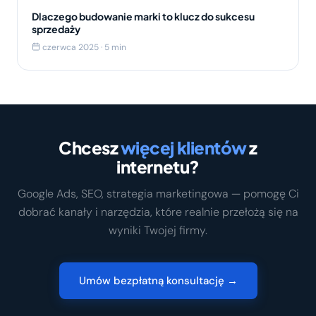
Dlaczego budowanie marki to klucz do sukcesu
sprzedaży
czerwca 2025 · 5 min
Chcesz
więcej klientów
z
internetu?
Google Ads, SEO, strategia marketingowa — pomogę Ci
dobrać kanały i narzędzia, które realnie przełożą się na
wyniki Twojej firmy.
Umów bezpłatną konsultację →