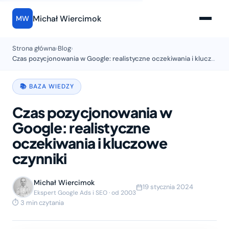
Michał Wiercimok
MW
Strona główna
›
Blog
›
Czas pozycjonowania w Google: realistyczne oczekiwania i kluczowe czynniki
📚 BAZA WIEDZY
Czas pozycjonowania w
Google: realistyczne
oczekiwania i kluczowe
czynniki
Michał Wiercimok
19 stycznia 2024
Ekspert Google Ads i SEO · od 2003
⏱ 3 min czytania