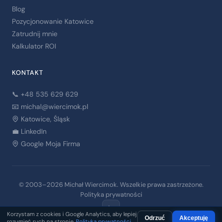
Blog
Pozycjonowanie Katowice
Zatrudnij mnie
Kalkulator ROI
KONTAKT
📞 +48 535 629 629
📧
michal@wiercimok.pl
Katowice, Śląsk
💼 LinkedIn
Google Moja Firma
© 2003–2026 Michał Wiercimok. Wszelkie prawa zastrzeżone.
Polityka prywatności
in
Korzystam z cookies i Google Analytics, aby lepiej
Odrzuć
Akceptuję
rozumieć ruch na stronie.
Polityka prywatności