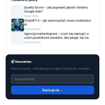
Quality Score - Jak poprawić jakość reklamy
Google Ads?
lutego 2024
ChatGPT 4 – jak wykorzystać nowe możliwości
AI
stycznia 2024
Agencja marketingowa – czym się zajmuje i o
czym powinieneś wiedzieć, decydując się na
współpracę?
stycznia 2024
📬 Newsletter
Nowe artykuły i aktualizacje Google Ads prosto na email.
Zapisuję się →