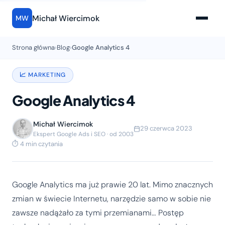
Michał Wiercimok
MW
Strona główna
›
Blog
›
Google Analytics 4
📈 MARKETING
Google Analytics 4
Michał Wiercimok
29 czerwca 2023
Ekspert Google Ads i SEO · od 2003
⏱ 4 min czytania
Google Analytics ma już prawie 20 lat. Mimo znacznych
zmian w świecie Internetu, narzędzie samo w sobie nie
zawsze nadążało za tymi przemianami… Postęp