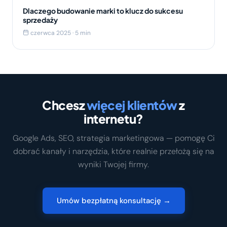
Dlaczego budowanie marki to klucz do sukcesu
sprzedaży
czerwca 2025 · 5 min
Chcesz
więcej klientów
z
internetu?
Google Ads, SEO, strategia marketingowa — pomogę Ci
dobrać kanały i narzędzia, które realnie przełożą się na
wyniki Twojej firmy.
Umów bezpłatną konsultację →