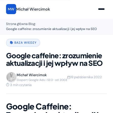
Michał Wiercimok
MW
Strona główna
›
Blog
›
Google caffeine: zrozumienie aktualizacji i jej wpływ na SEO
📚 BAZA WIEDZY
Google caffeine: zrozumienie
aktualizacji i jej wpływ na SEO
Michał Wiercimok
19 października 2022
Ekspert Google Ads i SEO · od 2003
⏱ 3 min czytania
Google Caffeine: