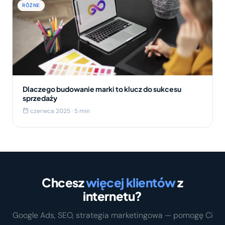
RÓŻNE
Dlaczego budowanie marki to klucz do sukcesu
sprzedaży
czerwca 2025 · 5 min
Chcesz
więcej klientów
z
internetu?
Google Ads, SEO, strategia marketingowa — pomogę Ci