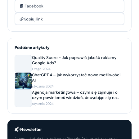
📘 Facebook
Kopiuj link
Podobne artykuły
Quality Score - Jak poprawić jakość reklamy
Google Ads?
lutego 2024
ChatGPT 4 – jak wykorzystać nowe możliwości
AI
stycznia 2024
Agencja marketingowa – czym się zajmuje i o
czym powinieneś wiedzieć, decydując się na
współpracę?
stycznia 2024
📬 Newsletter
Nowe artykuły i aktualizacje Google Ads prosto na email.