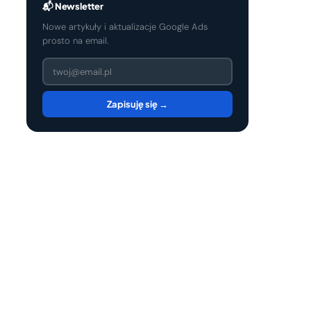
📬 Newsletter
Nowe artykuły i aktualizacje Google Ads
prosto na email.
Zapisuję się →