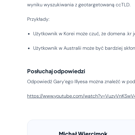
wyniku wyszukiwania z geotargetowaną ccTLD.
Przykłady:
Użytkownik w Korei może czuć, że domena .kr j
Użytkownik w Australii może być bardziej skłon
Posłuchaj odpowiedzi
Odpowiedź Gary’ego Illyesa można znaleźć w pod
https://www.youtube.com/watch?v=VuzvVnKSwV
Michał Wiercimok