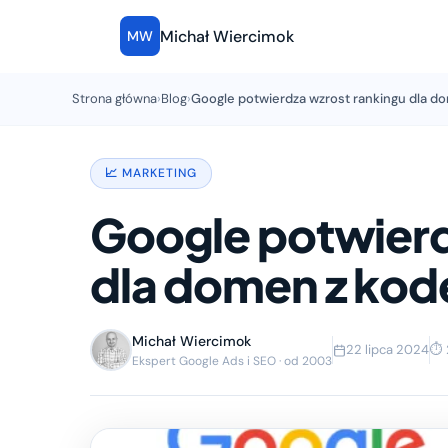
Michał Wiercimok
MW
Strona główna
›
Blog
›
Google potwierdza wzrost rankingu dla d
📈 MARKETING
Google potwierd
dla domen z kod
Michał Wiercimok
22 lipca 2024
⏱ 
Ekspert Google Ads i SEO · od 2003