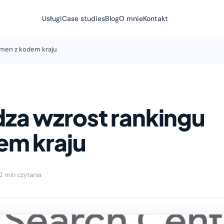
Usługi
Case studies
Blog
O mnie
Kontakt
omen z kodem kraju
za wzrost rankingu
em kraju
2 min czytania