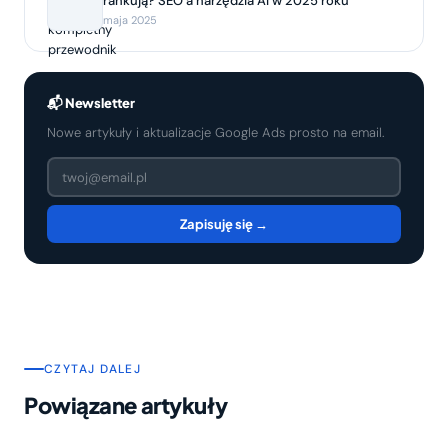
rankują? SEO a narzędzia AI w 2025 roku
maja 2025
📬 Newsletter
Nowe artykuły i aktualizacje Google Ads prosto na email.
Zapisuję się →
CZYTAJ DALEJ
Powiązane artykuły