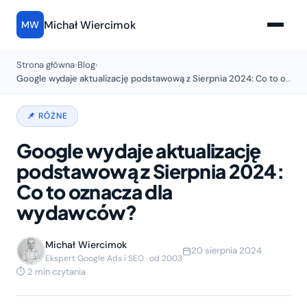
Michał Wiercimok
MW
Strona główna
›
Blog
›
Google wydaje aktualizację podstawową z Sierpnia 2024: Co to oznacza dla wydawców?
📌 RÓŻNE
Google wydaje aktualizację
podstawową z Sierpnia 2024:
Co to oznacza dla
wydawców?
Michał Wiercimok
20 sierpnia 2024
Ekspert Google Ads i SEO · od 2003
⏱ 2 min czytania