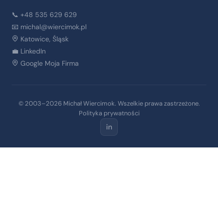
📞 +48 535 629 629
📧
michal@wiercimok.pl
Katowice, Śląsk
💼 LinkedIn
Google Moja Firma
© 2003–2026 Michał Wiercimok. Wszelkie prawa zastrzeżone.
Polityka prywatności
in