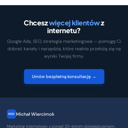
Chcesz
więcej klientów
z
internetu?
Google Ads, SEO, strategia marketingowa — pomogę Ci
dobrać kanały i narzędzia, które realnie przełożą się na
wyniki Twojej firmy.
Umów bezpłatną konsultację →
Michał Wiercimok
MW
Marketing internetowy z ponad 20-letnim doświadczeniem.