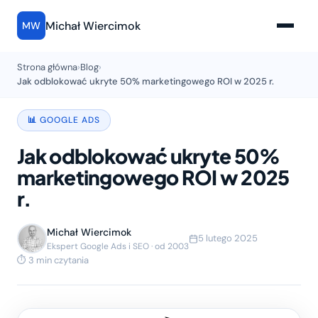
Michał Wiercimok
MW
Strona główna
›
Blog
›
Jak odblokować ukryte 50% marketingowego ROI w 2025 r.
📊 GOOGLE ADS
Jak odblokować ukryte 50%
marketingowego ROI w 2025
r.
Michał Wiercimok
5 lutego 2025
Ekspert Google Ads i SEO · od 2003
⏱ 3 min czytania