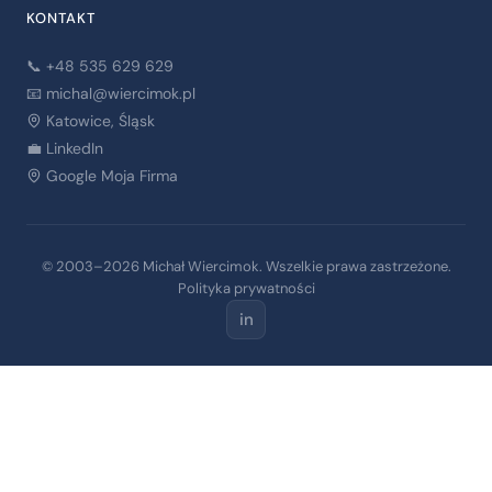
KONTAKT
📞 +48 535 629 629
📧
michal@wiercimok.pl
Katowice, Śląsk
💼 LinkedIn
Google Moja Firma
© 2003–2026 Michał Wiercimok. Wszelkie prawa zastrzeżone.
Polityka prywatności
in