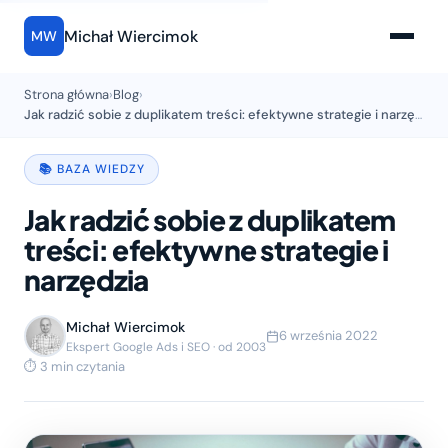
Michał Wiercimok
MW
Strona główna
›
Blog
›
Jak radzić sobie z duplikatem treści: efektywne strategie i narzędzia
📚 BAZA WIEDZY
Jak radzić sobie z duplikatem
treści: efektywne strategie i
narzędzia
Michał Wiercimok
6 września 2022
Ekspert Google Ads i SEO · od 2003
⏱ 3 min czytania