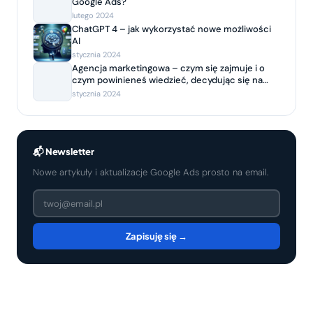
Google Ads?
lutego 2024
ChatGPT 4 – jak wykorzystać nowe możliwości
AI
stycznia 2024
Agencja marketingowa – czym się zajmuje i o
czym powinieneś wiedzieć, decydując się na
współpracę?
stycznia 2024
📬 Newsletter
Nowe artykuły i aktualizacje Google Ads prosto na email.
Zapisuję się →