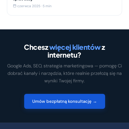
czerwca 2025 · 5 min
Chcesz
więcej klientów
z
internetu?
Google Ads, SEO, strategia marketingowa — pomogę Ci
dobrać kanały i narzędzia, które realnie przełożą się na
wyniki Twojej firmy.
Umów bezpłatną konsultację →