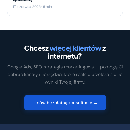
czerwca 2025 · 5 min
Chcesz
więcej klientów
z
internetu?
Google Ads, SEO, strategia marketingowa — pomogę Ci
dobrać kanały i narzędzia, które realnie przełożą się na
wyniki Twojej firmy.
Umów bezpłatną konsultację →