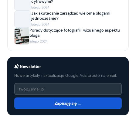
cyfrowymi?
lutego 2024
Jak skutecznie zarządzać wieloma blogami
jednocześnie?
lutego 2024
Porady dotyczące fotografii i wizualnego aspektu
bloga.
lutego 2024
📬 Newsletter
Nowe artykuły i aktualizacje Google Ads prosto na email.
Zapisuję się →