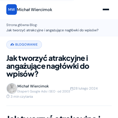
Michał Wiercimok
MW
Strona główna
›
Blog
›
Jak tworzyć atrakcyjne i angażujące nagłówki do wpisów?
✍️ BLOGOWANIE
Jak tworzyć atrakcyjne i
angażujące nagłówki do
wpisów?
Michał Wiercimok
28 lutego 2024
Ekspert Google Ads i SEO · od 2003
⏱ 3 min czytania