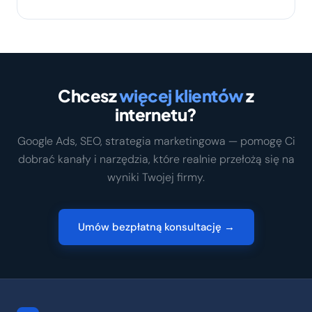
Chcesz
więcej klientów
z
internetu?
Google Ads, SEO, strategia marketingowa — pomogę Ci
dobrać kanały i narzędzia, które realnie przełożą się na
wyniki Twojej firmy.
Umów bezpłatną konsultację →