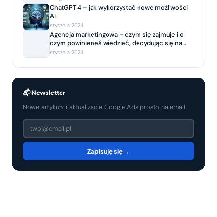
ChatGPT 4 – jak wykorzystać nowe możliwości
AI
stycznia 2024
Agencja marketingowa – czym się zajmuje i o
czym powinieneś wiedzieć, decydując się na
współpracę?
stycznia 2024
📬 Newsletter
Nowe artykuły i aktualizacje Google Ads prosto na email.
Zapisuję się →