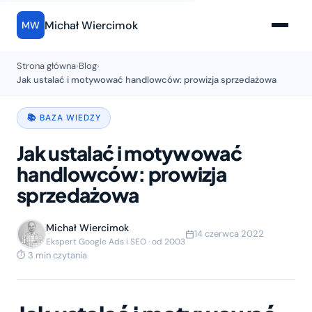
Michał Wiercimok
MW
Strona główna
›
Blog
›
Jak ustalać i motywować handlowców: prowizja sprzedażowa
📚 BAZA WIEDZY
Jak ustalać i motywować
handlowców: prowizja
sprzedażowa
Michał Wiercimok
14 czerwca 2022
Ekspert Google Ads i SEO · od 2003
⏱ 3 min czytania