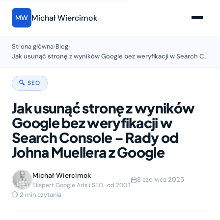
Michał Wiercimok
MW
Strona główna
›
Blog
›
Jak usunąć stronę z wyników Google bez weryfikacji w Search Console – Rady od Johna Muellera z Google
🔍 SEO
Jak usunąć stronę z wyników
Google bez weryfikacji w
Search Console – Rady od
Johna Muellera z Google
Michał Wiercimok
8 czerwca 2025
Ekspert Google Ads i SEO · od 2003
⏱ 2 min czytania