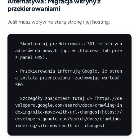
Alternatywa: Migracja witryny z
przekierowaniami
Jeśli masz wpływ na starą stronę i jej hosting:
- Skonfiguruj przekierowania 301 ze starych 
adresów do nowych (np. w .htaccess lub prze
z panel CMS).

- Przekierowania informują Google, że stron
a została przeniesiona, zachowując wartość 
SEO.

- Szczegóły znajdziesz tutaj:👉 [https://de
velopers.google.com/search/docs/crawling-in
dexing/site-move-with-url-changes](https://
developers.google.com/search/docs/crawling-