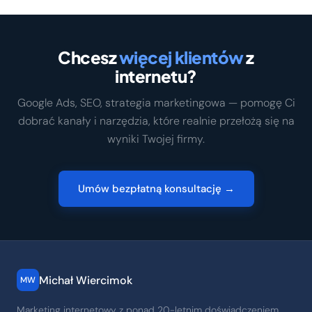
Chcesz
więcej klientów
z
internetu?
Google Ads, SEO, strategia marketingowa — pomogę Ci
dobrać kanały i narzędzia, które realnie przełożą się na
wyniki Twojej firmy.
Umów bezpłatną konsultację →
Michał Wiercimok
MW
Marketing internetowy z ponad 20-letnim doświadczeniem.