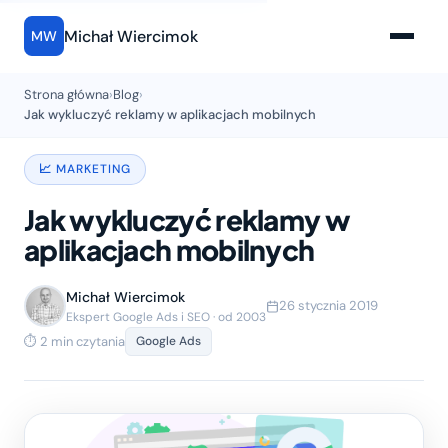
Michał Wiercimok
MW
Strona główna
›
Blog
›
Jak wykluczyć reklamy w aplikacjach mobilnych
📈 MARKETING
Jak wykluczyć reklamy w
aplikacjach mobilnych
Michał Wiercimok
26 stycznia 2019
Ekspert Google Ads i SEO · od 2003
⏱ 2 min czytania
Google Ads