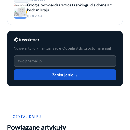
Google potwierdza wzrost rankingu dla domen z
kodem kraju
lipca 2024
📬 Newsletter
Nowe artykuły i aktualizacje Google Ads prosto na email.
Zapisuję się →
CZYTAJ DALEJ
Powiązane artykuły