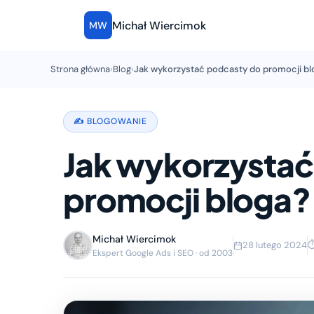
Michał Wiercimok
MW
Strona główna
›
Blog
›
Jak wykorzystać podcasty do promocji bl
✍️ BLOGOWANIE
Jak wykorzystać
promocji bloga?
Michał Wiercimok
28 lutego 2024
⏱
Ekspert Google Ads i SEO · od 2003