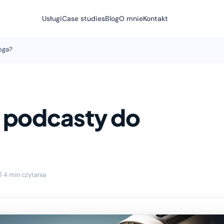
Usługi
Case studies
Blog
O mnie
Kontakt
oga?
 podcasty do
 4 min czytania