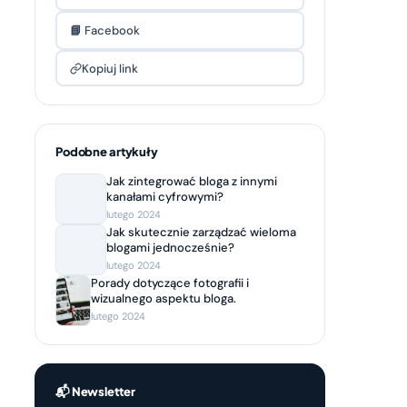
📘 Facebook
Kopiuj link
Podobne artykuły
Jak zintegrować bloga z innymi
kanałami cyfrowymi?
lutego 2024
Jak skutecznie zarządzać wieloma
blogami jednocześnie?
lutego 2024
Porady dotyczące fotografii i
wizualnego aspektu bloga.
lutego 2024
📬 Newsletter