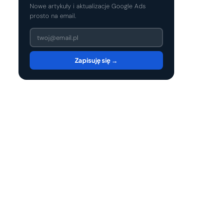
Nowe artykuły i aktualizacje Google Ads
prosto na email.
Zapisuję się →