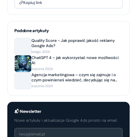
Kopiuj link
Podobne artykuły
Quality Score - Jak poprawić jakość reklamy
Google Ads?
lutego 2024
ChatGPT 4 – jak wykorzystać nowe możliwości
AI
stycznia 2024
Agencja marketingowa – czym się zajmuje i o
czym powinieneś wiedzieć, decydując się na
współpracę?
stycznia 2024
📬 Newsletter
Nowe artykuły i aktualizacje Google Ads prosto na email.