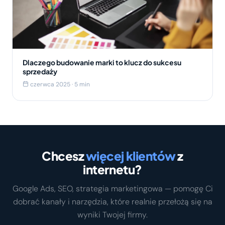
Dlaczego budowanie marki to klucz do sukcesu
sprzedaży
czerwca 2025 · 5 min
Chcesz
więcej klientów
z
internetu?
Google Ads, SEO, strategia marketingowa — pomogę Ci
dobrać kanały i narzędzia, które realnie przełożą się na
wyniki Twojej firmy.