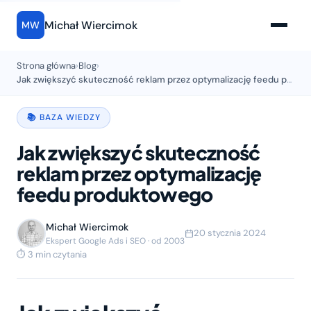
Michał Wiercimok
MW
Strona główna
›
Blog
›
Jak zwiększyć skuteczność reklam przez optymalizację feedu produktowego
📚 BAZA WIEDZY
Jak zwiększyć skuteczność
reklam przez optymalizację
feedu produktowego
Michał Wiercimok
20 stycznia 2024
Ekspert Google Ads i SEO · od 2003
⏱ 3 min czytania