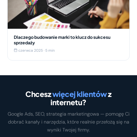
Dlaczego budowanie marki to klucz do sukcesu
sprzedaży
czerwca 2025 · 5 min
Chcesz
więcej klientów
z
internetu?
Google Ads, SEO, strategia marketingowa — pomogę Ci
dobrać kanały i narzędzia, które realnie przełożą się na
wyniki Twojej firmy.