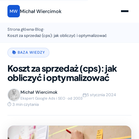
Michał Wiercimok
MW
Strona główna
›
Blog
›
Koszt za sprzedaż (cps): jak obliczyć i optymalizować
📚 BAZA WIEDZY
Koszt za sprzedaż (cps): jak
obliczyć i optymalizować
Michał Wiercimok
5 stycznia 2024
Ekspert Google Ads i SEO · od 2003
⏱ 3 min czytania