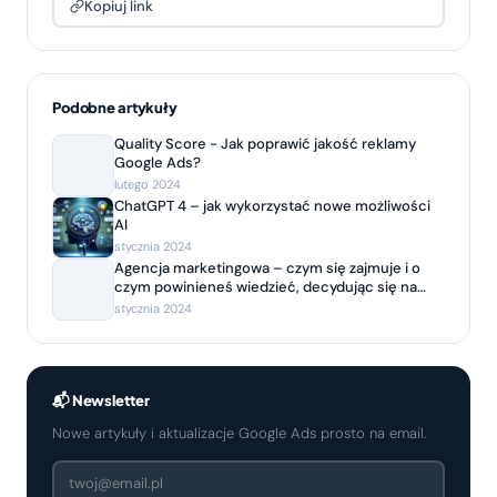
Kopiuj link
Podobne artykuły
Quality Score - Jak poprawić jakość reklamy
Google Ads?
lutego 2024
ChatGPT 4 – jak wykorzystać nowe możliwości
AI
stycznia 2024
Agencja marketingowa – czym się zajmuje i o
czym powinieneś wiedzieć, decydując się na
współpracę?
stycznia 2024
📬 Newsletter
Nowe artykuły i aktualizacje Google Ads prosto na email.