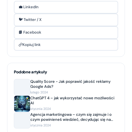
💼 LinkedIn
🐦 Twitter / X
📘 Facebook
Kopiuj link
Podobne artykuły
Quality Score - Jak poprawić jakość reklamy
Google Ads?
lutego 2024
ChatGPT 4 – jak wykorzystać nowe możliwości
AI
stycznia 2024
Agencja marketingowa – czym się zajmuje i o
czym powinieneś wiedzieć, decydując się na
współpracę?
stycznia 2024