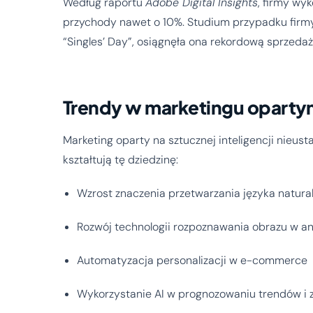
Według raportu
Adobe Digital Insights
, firmy wy
przychody nawet o 10%. Studium przypadku fir
“Singles’ Day”, osiągnęła ona rekordową sprzeda
Trendy w marketingu opartym
Marketing oparty na sztucznej inteligencji nieust
kształtują tę dziedzinę:
Wzrost znaczenia przetwarzania języka natura
Rozwój technologii rozpoznawania obrazu w a
Automatyzacja personalizacji w e-commerce
Wykorzystanie AI w prognozowaniu trendów 