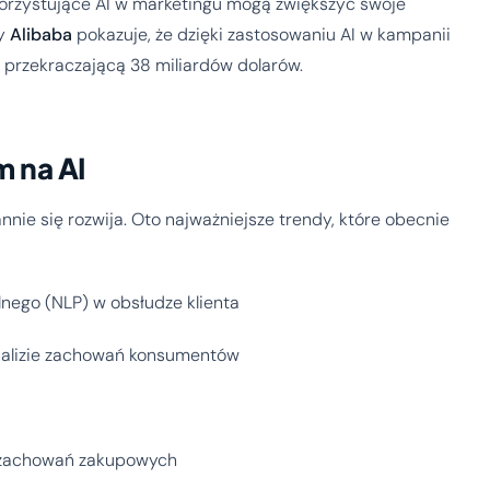
korzystujące AI w marketingu mogą zwiększyć swoje
my
Alibaba
pokazuje, że dzięki zastosowaniu AI w kampanii
ż przekraczającą 38 miliardów dolarów.
 na AI
annie się rozwija. Oto najważniejsze trendy, które obecnie
lnego (NLP) w obsłudze klienta
nalizie zachowań konsumentów
i zachowań zakupowych