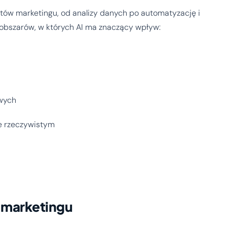
któw marketingu, od analizy danych po automatyzację i
h obszarów, w których AI ma znaczący wpływ:
owych
e rzeczywistym
 marketingu