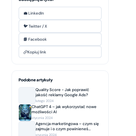
💼 LinkedIn
🐦 Twitter / X
📘 Facebook
Kopiuj link
Podobne artykuły
Quality Score - Jak poprawić
jakość reklamy Google Ads?
lutego 2024
ChatGPT 4 – jak wykorzystać nowe
możliwości AI
stycznia 2024
Agencja marketingowa – czym się
zajmuje i o czym powinieneś
wiedzieć, decydując się na
stycznia 2024