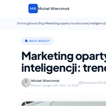
Michał Wiercimok
MW
Strona główna
›
Blog
›
Marketing oparty na sztucznej inteligencji:
📚 BAZA WIEDZY
Marketing oparty
inteligencji: tre
Michał Wiercimok
19 stycznia 2024
Ekspert Google Ads i SEO · od 2003