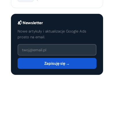
współpracę?
📬 Newsletter
Nowe artykuły i aktualizacje Google Ads
prosto na email.
Zapisuję się →