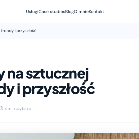
Usługi
Case studies
Blog
O mnie
Kontakt
 trendy i przyszłość
 na sztucznej
ndy i przyszłość
⏱ 3 min czytania