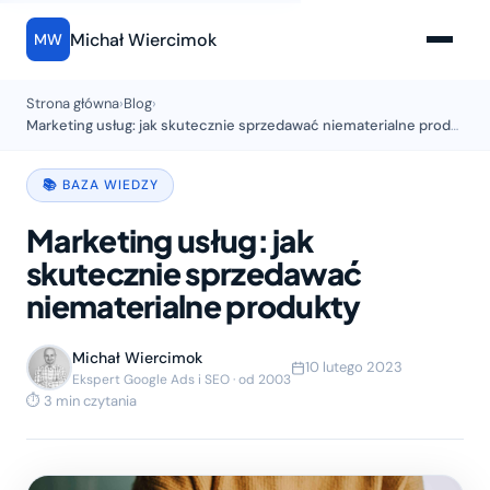
Michał Wiercimok
MW
Strona główna
›
Blog
›
Marketing usług: jak skutecznie sprzedawać niematerialne produkty
📚 BAZA WIEDZY
Marketing usług: jak
skutecznie sprzedawać
niematerialne produkty
Michał Wiercimok
10 lutego 2023
Ekspert Google Ads i SEO · od 2003
⏱ 3 min czytania