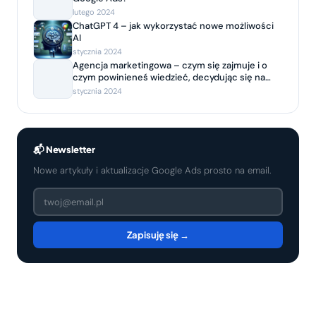
lutego 2024
ChatGPT 4 – jak wykorzystać nowe możliwości
AI
stycznia 2024
Agencja marketingowa – czym się zajmuje i o
czym powinieneś wiedzieć, decydując się na
współpracę?
stycznia 2024
📬 Newsletter
Nowe artykuły i aktualizacje Google Ads prosto na email.
Zapisuję się →