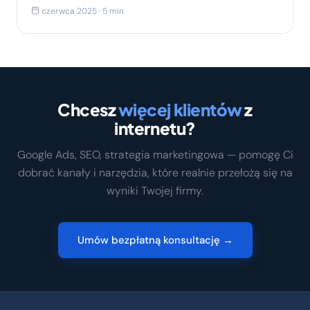
czerwca 2025 · 5 min
Chcesz
więcej klientów
z
internetu?
Google Ads, SEO, strategia marketingowa — pomogę Ci
dobrać kanały i narzędzia, które realnie przełożą się na
wyniki Twojej firmy.
Umów bezpłatną konsultację →