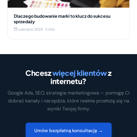
Dlaczego budowanie marki to klucz do sukcesu
sprzedaży
czerwca 2025 · 5 min
Chcesz
więcej klientów
z
internetu?
Google Ads, SEO, strategia marketingowa — pomogę Ci
dobrać kanały i narzędzia, które realnie przełożą się na
wyniki Twojej firmy.
Umów bezpłatną konsultację →