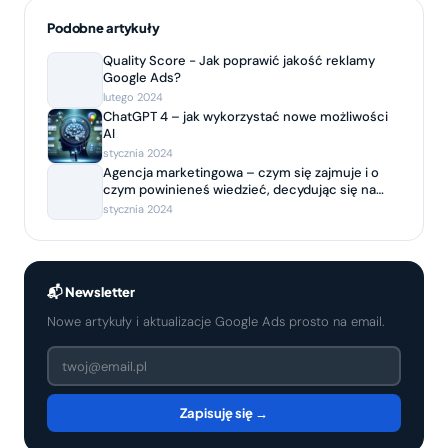
Podobne artykuły
Quality Score - Jak poprawić jakość reklamy
Google Ads?
lutego 2024
ChatGPT 4 – jak wykorzystać nowe możliwości
AI
stycznia 2024
Agencja marketingowa – czym się zajmuje i o
czym powinieneś wiedzieć, decydując się na
współpracę?
stycznia 2024
📬 Newsletter
Nowe artykuły i aktualizacje Google Ads prosto na email.
Zapisuję się →