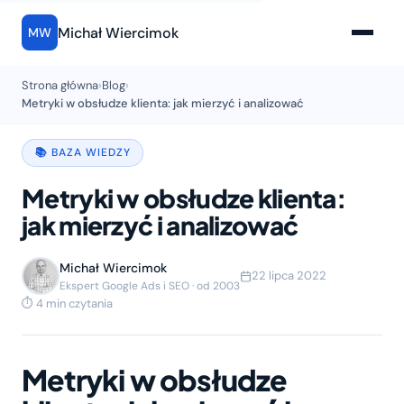
Michał Wiercimok
MW
Strona główna
›
Blog
›
Metryki w obsłudze klienta: jak mierzyć i analizować
📚 BAZA WIEDZY
Metryki w obsłudze klienta:
jak mierzyć i analizować
Michał Wiercimok
22 lipca 2022
Ekspert Google Ads i SEO · od 2003
⏱ 4 min czytania
Metryki w obsłudze