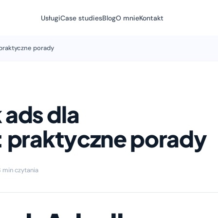
Usługi
Case studies
Blog
O mnie
Kontakt
praktyczne porady
ads dla
 praktyczne porady
 min czytania