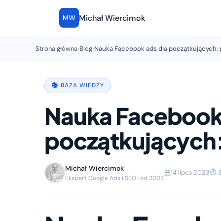
Michał Wiercimok
MW
Strona główna
›
Blog
›
Nauka Facebook ads dla początkujących: 
📚 BAZA WIEDZY
Nauka Facebook 
początkujących:
Michał Wiercimok
14 lipca 2023
⏱ 3
Ekspert Google Ads i SEO · od 2003