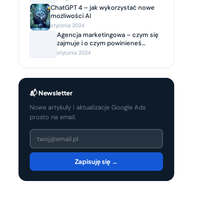
ChatGPT 4 – jak wykorzystać nowe
możliwości AI
stycznia 2024
Agencja marketingowa – czym się
zajmuje i o czym powinieneś
wiedzieć, decydując się na
stycznia 2024
współpracę?
📬 Newsletter
Nowe artykuły i aktualizacje Google Ads
prosto na email.
Zapisuję się →