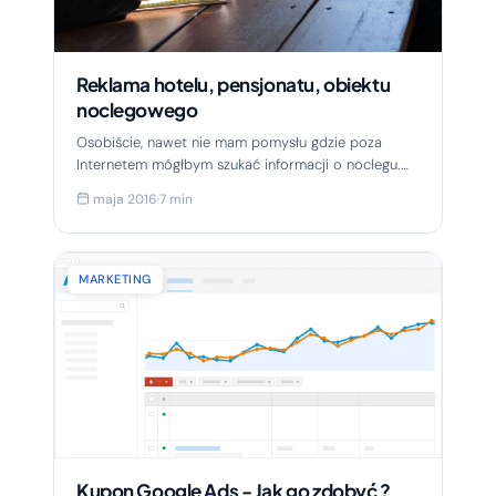
Reklama hotelu, pensjonatu, obiektu
noclegowego
Osobiście, nawet nie mam pomysłu gdzie poza
Internetem mógłbym szukać informacji o noclegu.
Nie wyobrażam sobie kupowania biletów lotniczych
maja 2016
·
7 min
inaczej niż...
MARKETING
Kupon Google Ads - Jak go zdobyć ?