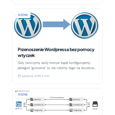
RÓŻNE
Przenoszenie Wordpressa bez pomocy
wtyczek
Gdy tworzymy swój motyw bądź konfigurujemy
jakiegoś "gotowca" to nie robimy tego na docelowej
domenie a gdzieś, w ukryciu przed robotami
sierpnia 2016
·
3 min
indeksującymi i...
RÓŻNE