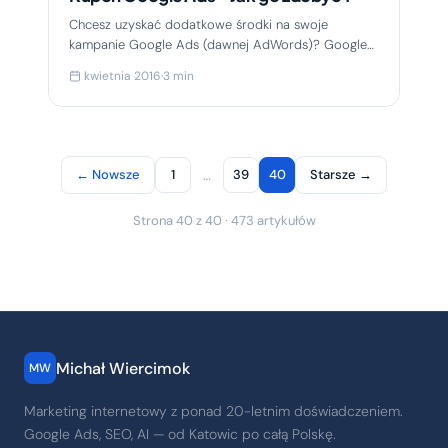
Chcesz uzyskać dodatkowe środki na swoje
kampanie Google Ads (dawnej AdWords)? Google
wraz z zmianami w systemie reklamowym oraz
kwietnia 2016
·
3 min
programie partnerskim dla...
← Nowsze
1
…
39
40
Starsze →
Strona 40 z 40 · 473 artykułów
Michał Wiercimok
MW
Marketing internetowy z ponad 20-letnim doświadczeniem.
Google Ads, SEO, AI — od Katowic po całą Polskę.