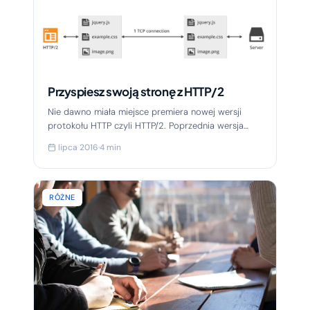
Przyspiesz swoją stronę z HTTP/2
Nie dawno miała miejsce premiera nowej wersji
protokołu HTTP czyli HTTP/2. Poprzednia wersja
(HTTP 1.1) weszła w życie w 1997 roku i jest używana
lipca 2016
·
4 min
do...
RÓŻNE