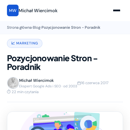
Michał Wiercimok
MW
Strona główna
›
Blog
›
Pozycjonowanie Stron - Poradnik
📈 MARKETING
Pozycjonowanie Stron -
Poradnik
Michał Wiercimok
16 czerwca 2017
Ekspert Google Ads i SEO · od 2003
⏱ 22 min czytania