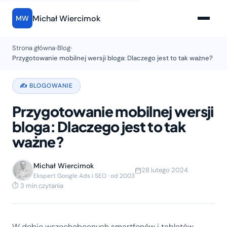
Michał Wiercimok
MW
Strona główna
›
Blog
›
Przygotowanie mobilnej wersji bloga: Dlaczego jest to tak ważne?
✍️ BLOGOWANIE
Przygotowanie mobilnej wersji
bloga: Dlaczego jest to tak
ważne?
Michał Wiercimok
28 lutego 2024
Ekspert Google Ads i SEO · od 2003
⏱ 3 min czytania
W dobie wszechobecnych smartfonów i tabletów,