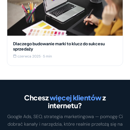
Dlaczego budowanie marki to klucz do sukcesu
sprzedaży
czerwca 2025 · 5 min
Chcesz
więcej klientów
z
internetu?
Google Ads, SEO, strategia marketingowa — pomogę Ci
dobrać kanały i narzędzia, które realnie przełożą się na