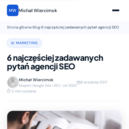
Michał Wiercimok
MW
Strona główna
›
Blog
›
6 najczęściej zadawanych pytań agencji SEO
📈 MARKETING
6 najczęściej zadawanych
pytań agencji SEO
Michał Wiercimok
8 września 2017
Ekspert Google Ads i SEO · od 2003
⏱ 2 min czytania