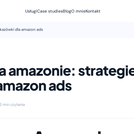
Usługi
Case studies
Blog
O mnie
Kontakt
skazówki dla amazon ads
 amazonie: strategi
 amazon ads
3 min czytania