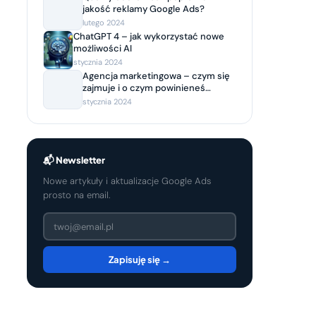
jakość reklamy Google Ads?
lutego 2024
ChatGPT 4 – jak wykorzystać nowe
możliwości AI
stycznia 2024
Agencja marketingowa – czym się
zajmuje i o czym powinieneś
wiedzieć, decydując się na
stycznia 2024
współpracę?
📬 Newsletter
Nowe artykuły i aktualizacje Google Ads
prosto na email.
Zapisuję się →