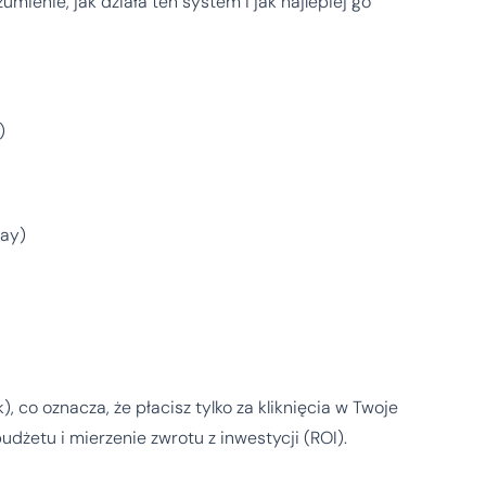
mienie, jak działa ten system i jak najlepiej go
)
ay)
 co oznacza, że płacisz tylko za kliknięcia w Twoje
dżetu i mierzenie zwrotu z inwestycji (ROI).