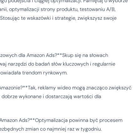
 podejścia i ciągłej optymalizacji. Pamiętaj o wyborze
ii, optymalizacji strony produktu, testowaniu A/B,
tosując te wskazówki i strategie, zwiększysz swoje
luczowych dla Amazon Ads?**Skup się na słowach
waj narzędzi do badań słów kluczowych i regularnie
odpowiadała trendom rynkowym.
Amazonie?**Tak, reklamy wideo mogą znacząco zwiększyć
są dobrze wykonane i dostarczają wartości dla
e Amazon Ads?**Optymalizacja powinna być procesem
niezbędnych zmian co najmniej raz w tygodniu.