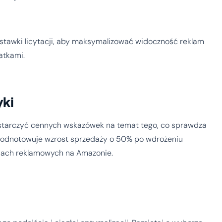
tawki licytacji, aby maksymalizować widoczność reklam
atkami.
yki
ostarczyć cennych wskazówek na temat tego, co sprawdza
w odnotowuje wzrost sprzedaży o 50% po wdrożeniu
iach reklamowych na Amazonie.