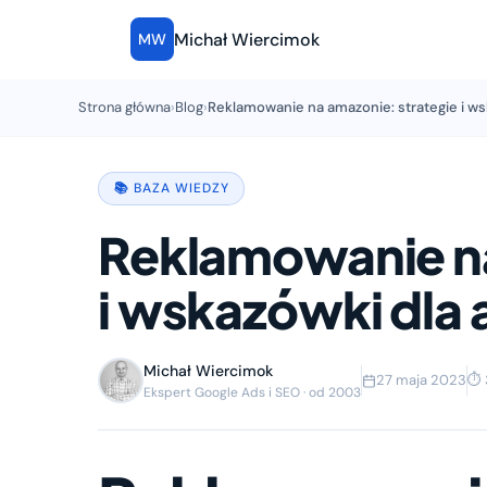
Michał Wiercimok
MW
Strona główna
›
Blog
›
Reklamowanie na amazonie: strategie i w
📚 BAZA WIEDZY
Reklamowanie na
i wskazówki dla
Michał Wiercimok
27 maja 2023
⏱ 
Ekspert Google Ads i SEO · od 2003