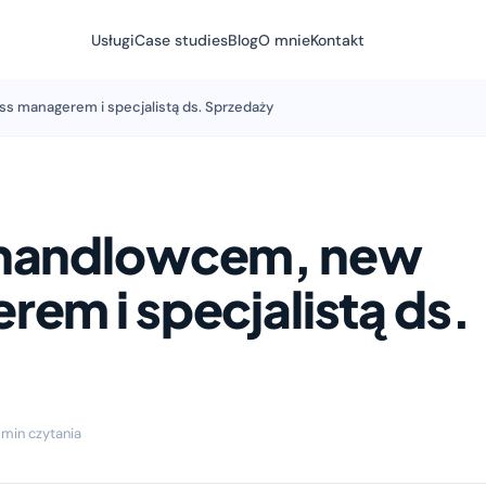
Usługi
Case studies
Blog
O mnie
Kontakt
s managerem i specjalistą ds. Sprzedaży
 handlowcem, new
em i specjalistą ds.
min czytania