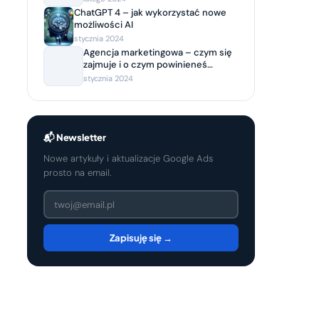
ChatGPT 4 – jak wykorzystać nowe
możliwości AI
stycznia 2024
Agencja marketingowa – czym się
zajmuje i o czym powinieneś
wiedzieć, decydując się na
stycznia 2024
współpracę?
📬 Newsletter
Nowe artykuły i aktualizacje Google Ads
prosto na email.
Zapisuję się →