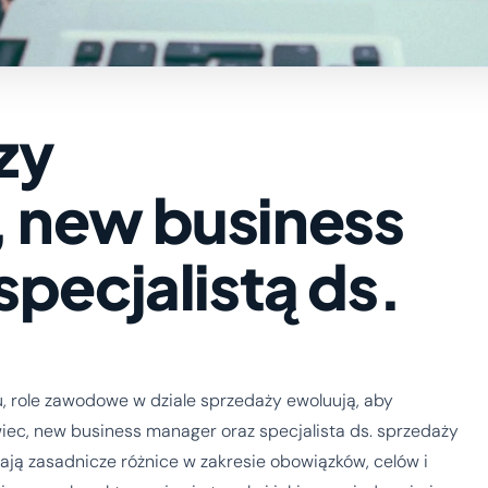
zy
 new business
pecjalistą ds.
, role zawodowe w dziale sprzedaży ewoluują, aby
, new business manager oraz specjalista ds. sprzedaży
ają zasadnicze różnice w zakresie obowiązków, celów i