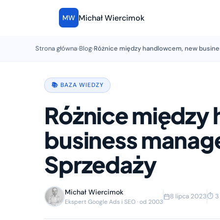
Michał Wiercimok
MW
Strona główna
›
Blog
›
Różnice między handlowcem, new busines
📚 BAZA WIEDZY
Różnice między
business manager
Sprzedaży
Michał Wiercimok
8 lipca 2023
⏱ 3 
Ekspert Google Ads i SEO · od 2003