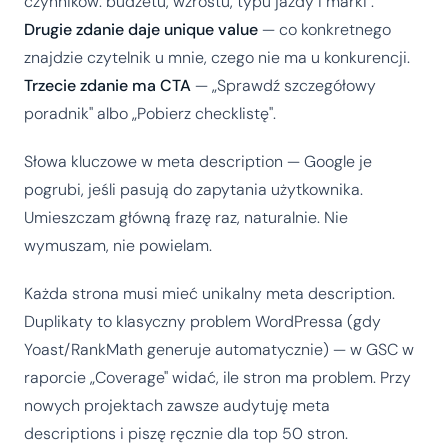
czynników: budżetu, wzrostu, typu jazdy i marki".
Drugie zdanie daje unique value
— co konkretnego
znajdzie czytelnik u mnie, czego nie ma u konkurencji.
Trzecie zdanie ma CTA
— „Sprawdź szczegółowy
poradnik" albo „Pobierz checklistę".
Słowa kluczowe w meta description — Google je
pogrubi, jeśli pasują do zapytania użytkownika.
Umieszczam główną frazę raz, naturalnie. Nie
wymuszam, nie powielam.
Każda strona musi mieć unikalny meta description.
Duplikaty to klasyczny problem WordPressa (gdy
Yoast/RankMath generuje automatycznie) — w GSC w
raporcie „Coverage" widać, ile stron ma problem. Przy
nowych projektach zawsze audytuję meta
descriptions i piszę ręcznie dla top 50 stron.