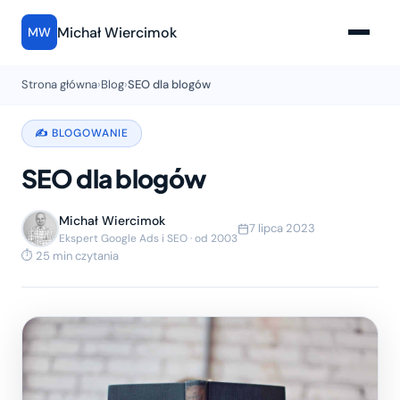
Michał Wiercimok
MW
Strona główna
›
Blog
›
SEO dla blogów
✍️ BLOGOWANIE
SEO dla blogów
Michał Wiercimok
7 lipca 2023
Ekspert Google Ads i SEO · od 2003
⏱ 25 min czytania