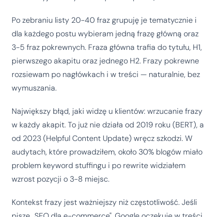
Po zebraniu listy 20-40 fraz grupuję je tematycznie i
dla każdego postu wybieram jedną frazę główną oraz
3-5 fraz pokrewnych. Fraza główna trafia do tytułu, H1,
pierwszego akapitu oraz jednego H2. Frazy pokrewne
rozsiewam po nagłówkach i w treści — naturalnie, bez
wymuszania.
Największy błąd, jaki widzę u klientów: wrzucanie frazy
w każdy akapit. To już nie działa od 2019 roku (BERT), a
od 2023 (Helpful Content Update) wręcz szkodzi. W
audytach, które prowadziłem, około 30% blogów miało
problem keyword stuffingu i po rewrite widziałem
wzrost pozycji o 3-8 miejsc.
Kontekst frazy jest ważniejszy niż częstotliwość. Jeśli
piszę „SEO dla e-commerce", Google oczekuje w treści