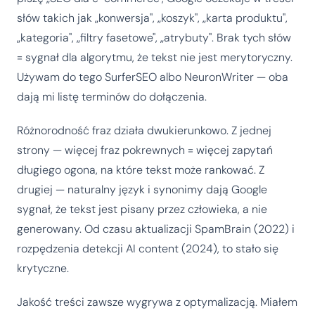
słów takich jak „konwersja", „koszyk", „karta produktu",
„kategoria", „filtry fasetowe", „atrybuty". Brak tych słów
= sygnał dla algorytmu, że tekst nie jest merytoryczny.
Używam do tego SurferSEO albo NeuronWriter — oba
dają mi listę terminów do dołączenia.
Różnorodność fraz działa dwukierunkowo. Z jednej
strony — więcej fraz pokrewnych = więcej zapytań
długiego ogona, na które tekst może rankować. Z
drugiej — naturalny język i synonimy dają Google
sygnał, że tekst jest pisany przez człowieka, a nie
generowany. Od czasu aktualizacji SpamBrain (2022) i
rozpędzenia detekcji AI content (2024), to stało się
krytyczne.
Jakość treści zawsze wygrywa z optymalizacją. Miałem