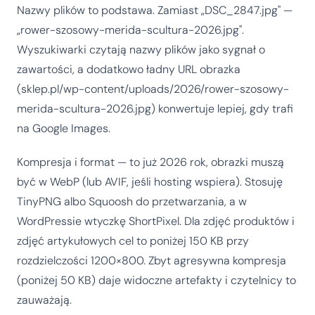
Nazwy plików to podstawa. Zamiast „DSC_2847.jpg" —
„rower-szosowy-merida-scultura-2026.jpg".
Wyszukiwarki czytają nazwy plików jako sygnał o
zawartości, a dodatkowo ładny URL obrazka
(sklep.pl/wp-content/uploads/2026/rower-szosowy-
merida-scultura-2026.jpg) konwertuje lepiej, gdy trafi
na Google Images.
Kompresja i format — to już 2026 rok, obrazki muszą
być w WebP (lub AVIF, jeśli hosting wspiera). Stosuję
TinyPNG albo Squoosh do przetwarzania, a w
WordPressie wtyczkę ShortPixel. Dla zdjęć produktów i
zdjęć artykułowych cel to poniżej 150 KB przy
rozdzielczości 1200×800. Zbyt agresywna kompresja
(poniżej 50 KB) daje widoczne artefakty i czytelnicy to
zauważają.