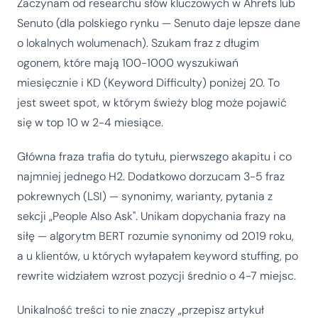
Zaczynam od researchu słów kluczowych w Ahrefs lub
Senuto (dla polskiego rynku — Senuto daje lepsze dane
o lokalnych wolumenach). Szukam fraz z długim
ogonem, które mają 100-1000 wyszukiwań
miesięcznie i KD (Keyword Difficulty) poniżej 20. To
jest sweet spot, w którym świeży blog może pojawić
się w top 10 w 2-4 miesiące.
Główna fraza trafia do tytułu, pierwszego akapitu i co
najmniej jednego H2. Dodatkowo dorzucam 3-5 fraz
pokrewnych (LSI) — synonimy, warianty, pytania z
sekcji „People Also Ask". Unikam dopychania frazy na
siłę — algorytm BERT rozumie synonimy od 2019 roku,
a u klientów, u których wyłapałem keyword stuffing, po
rewrite widziałem wzrost pozycji średnio o 4-7 miejsc.
Unikalność treści to nie znaczy „przepisz artykuł