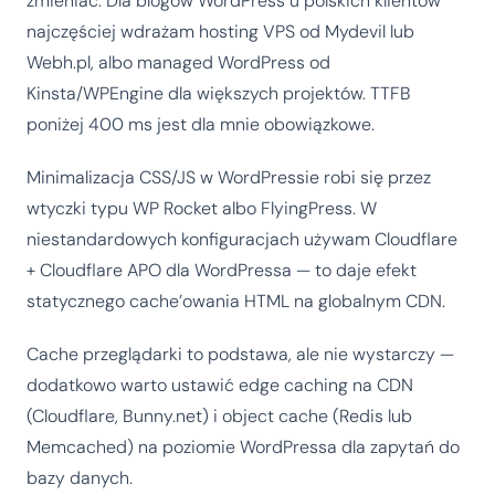
zmieniać. Dla blogów WordPress u polskich klientów
najczęściej wdrażam hosting VPS od Mydevil lub
Webh.pl, albo managed WordPress od
Kinsta/WPEngine dla większych projektów. TTFB
poniżej 400 ms jest dla mnie obowiązkowe.
Minimalizacja CSS/JS w WordPressie robi się przez
wtyczki typu WP Rocket albo FlyingPress. W
niestandardowych konfiguracjach używam Cloudflare
+ Cloudflare APO dla WordPressa — to daje efekt
statycznego cache’owania HTML na globalnym CDN.
Cache przeglądarki to podstawa, ale nie wystarczy —
dodatkowo warto ustawić edge caching na CDN
(Cloudflare, Bunny.net) i object cache (Redis lub
Memcached) na poziomie WordPressa dla zapytań do
bazy danych.