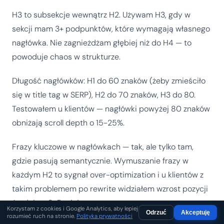
H3 to subsekcje wewnątrz H2. Używam H3, gdy w
sekcji mam 3+ podpunktów, które wymagają własnego
nagłówka. Nie zagnieżdżam głębiej niż do H4 — to
powoduje chaos w strukturze.
Długość nagłówków: H1 do 60 znaków (żeby zmieściło
się w title tag w SERP), H2 do 70 znaków, H3 do 80.
Testowałem u klientów — nagłówki powyżej 80 znaków
obniżają scroll depth o 15-25%.
Frazy kluczowe w nagłówkach — tak, ale tylko tam,
gdzie pasują semantycznie. Wymuszanie frazy w
każdym H2 to sygnał over-optimization i u klientów z
takim problemem po rewrite widziałem wzrost pozycji
średnio o 3-5 miejsc.
Korzystam z cookies i Google Analytics, aby lepiej
Odrzuć
Akceptuję
rozumieć ruch na stronie.
Polityka prywatności