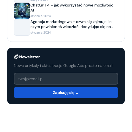
ChatGPT 4 – jak wykorzystać nowe możliwości
AI
stycznia 2024
Agencja marketingowa – czym się zajmuje i o
czym powinieneś wiedzieć, decydując się na
współpracę?
stycznia 2024
📬 Newsletter
Nowe artykuły i aktualizacje Google Ads prosto na email.
Zapisuję się →