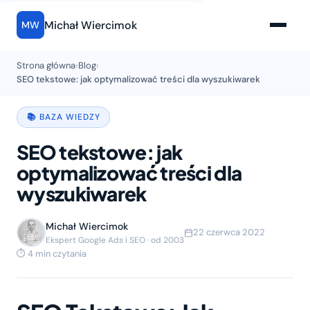
Michał Wiercimok
MW
Strona główna
›
Blog
›
SEO tekstowe: jak optymalizować treści dla wyszukiwarek
📚 BAZA WIEDZY
SEO tekstowe: jak
optymalizować treści dla
wyszukiwarek
Michał Wiercimok
22 czerwca 2022
Ekspert Google Ads i SEO · od 2003
⏱ 4 min czytania