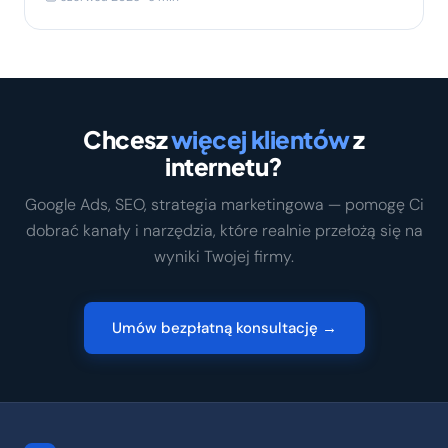
Chcesz
więcej klientów
z
internetu?
Google Ads, SEO, strategia marketingowa — pomogę Ci
dobrać kanały i narzędzia, które realnie przełożą się na
wyniki Twojej firmy.
Umów bezpłatną konsultację →