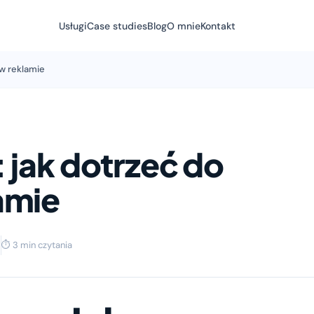
Usługi
Case studies
Blog
O mnie
Kontakt
 w reklamie
: jak dotrzeć do
amie
2
⏱ 3 min czytania