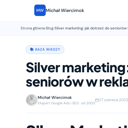
Michał Wiercimok
MW
Strona główna
›
Blog
›
Silver marketing: jak dotrzeć do seniorów
📚 BAZA WIEDZY
Silver marketing
seniorów w rekl
Michał Wiercimok
27 czerwca 202
Ekspert Google Ads i SEO · od 2003