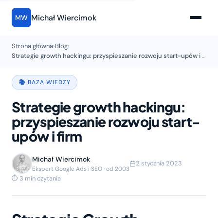
Michał Wiercimok
MW
Strona główna
›
Blog
›
Strategie growth hackingu: przyspieszanie rozwoju start-upów i firm
📚 BAZA WIEDZY
Strategie growth hackingu:
przyspieszanie rozwoju start-
upów i firm
Michał Wiercimok
2 stycznia 2023
Ekspert Google Ads i SEO · od 2003
⏱ 3 min czytania