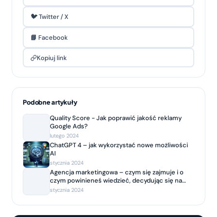
🐦 Twitter / X
📘 Facebook
Kopiuj link
Podobne artykuły
Quality Score - Jak poprawić jakość reklamy
Google Ads?
lutego 2024
ChatGPT 4 – jak wykorzystać nowe możliwości
AI
stycznia 2024
Agencja marketingowa – czym się zajmuje i o
czym powinieneś wiedzieć, decydując się na
współpracę?
stycznia 2024