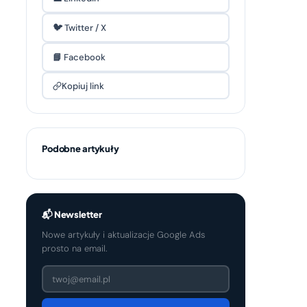
🐦 Twitter / X
📘 Facebook
Kopiuj link
Podobne artykuły
📬 Newsletter
Nowe artykuły i aktualizacje Google Ads
prosto na email.