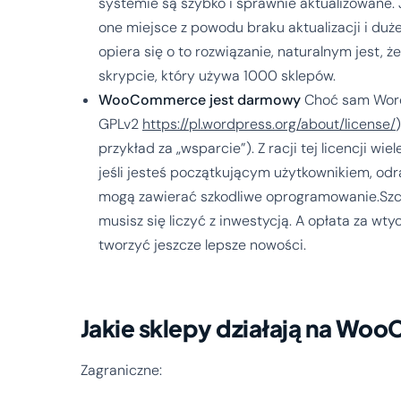
systemie są szybko i sprawnie aktualizowane.
one miejsce z powodu braku aktualizacji i duż
opiera się o to rozwiązanie, naturalnym jest, ż
skrypcie, który używa 1000 sklepów.
WooCommerce jest darmowy
Choć sam Word
GPLv2
https://pl.wordpress.org/about/license/
przykład za „wsparcie”). Z racji tej licencji w
jeśli jesteś początkującym użytkownikiem, od
mogą zawierać szkodliwe oprogramowanie.Szcze
musisz się liczyć z inwestycją. A opłata za w
tworzyć jeszcze lepsze nowości.
Jakie sklepy działają na W
Zagraniczne: