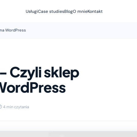
Usługi
Case studies
Blog
O mnie
Kontakt
 na WordPress
Czyli sklep
WordPress
⏱ 4 min czytania