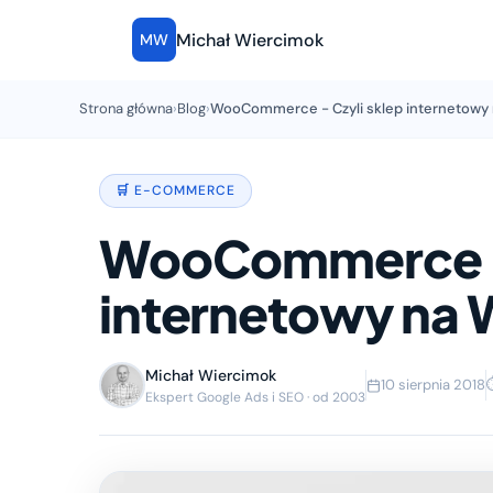
Michał Wiercimok
MW
Strona główna
›
Blog
›
WooCommerce - Czyli sklep internetowy
🛒 E-COMMERCE
WooCommerce - 
internetowy na 
Michał Wiercimok
10 sierpnia 2018
Ekspert Google Ads i SEO · od 2003