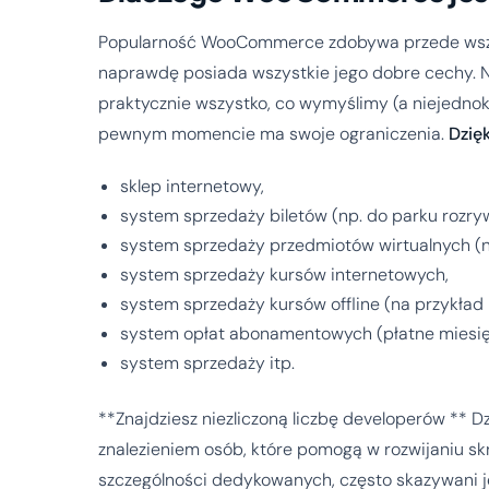
Popularność WooCommerce zdobywa przede wszys
naprawdę posiada wszystkie jego dobre cechy. 
praktycznie wszystko, co wymyślimy (a niejednok
pewnym momencie ma swoje ograniczenia.
Dzię
sklep internetowy,
system sprzedaży biletów (np. do parku rozrywk
system sprzedaży przedmiotów wirtualnych (n
system sprzedaży kursów internetowych,
system sprzedaży kursów offline (na przykład k
system opłat abonamentowych (płatne miesię
system sprzedaży itp.
**Znajdziesz niezliczoną liczbę developerów ** D
znalezieniem osób, które pomogą w rozwijaniu s
szczególności dedykowanych, często skazywani j