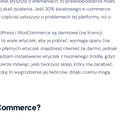
 Jeśli słyszysz o włamaniach, to prawdopodobnie miały
ej skali działania. Jeśli 30% światowego e-commerce
e częściej usłyszysz o problemach tej platformy, niż o
Press i WooCommerce są darmowe (na licencji
) to wiele wtyczek, aby je pobrać, wymaga opaty (na
iele płatnych wtyczek znajdziesz również za darmo, jednak
radzam instalowanie wtyczek z nieznanego źródła, gdyż
rze mówiąc, jeśli tworzysz sklep, który ma zarabiać,
tyczkę to wygrodzenie jej twórców, dzięki czemu mogą
ooCommerce?