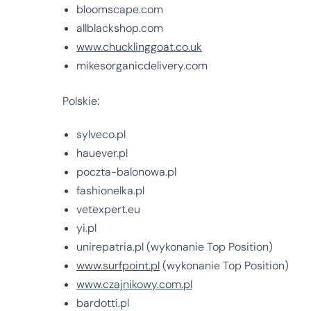
bloomscape.com
allblackshop.com
www.chucklinggoat.co.uk
mikesorganicdelivery.com
Polskie:
sylveco.pl
hauever.pl
poczta-balonowa.pl
fashionelka.pl
vetexpert.eu
yi.pl
unirepatria.pl (wykonanie Top Position)
www.surfpoint.pl
(wykonanie Top Position)
www.czajnikowy.com.pl
bardotti.pl