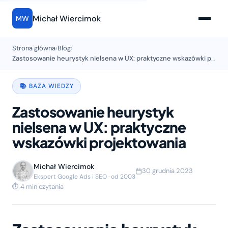
Michał Wiercimok
MW
Strona główna
›
Blog
›
Zastosowanie heurystyk nielsena w UX: praktyczne wskazówki projektowania
📚 BAZA WIEDZY
Zastosowanie heurystyk
nielsena w UX: praktyczne
wskazówki projektowania
Michał Wiercimok
30 grudnia 2023
Ekspert Google Ads i SEO · od 2003
⏱ 4 min czytania