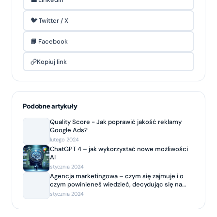
🐦 Twitter / X
📘 Facebook
Kopiuj link
Podobne artykuły
Quality Score - Jak poprawić jakość reklamy
Google Ads?
lutego 2024
ChatGPT 4 – jak wykorzystać nowe możliwości
AI
stycznia 2024
Agencja marketingowa – czym się zajmuje i o
czym powinieneś wiedzieć, decydując się na
współpracę?
stycznia 2024