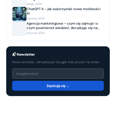
lutego 2024
ChatGPT 4 – jak wykorzystać nowe możliwości
AI
stycznia 2024
Agencja marketingowa – czym się zajmuje i o
czym powinieneś wiedzieć, decydując się na
współpracę?
stycznia 2024
📬 Newsletter
Nowe artykuły i aktualizacje Google Ads prosto na email.
Zapisuję się →