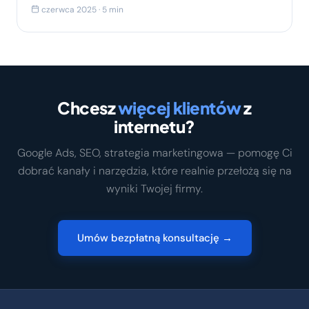
czerwca 2025 · 5 min
Chcesz
więcej klientów
z
internetu?
Google Ads, SEO, strategia marketingowa — pomogę Ci
dobrać kanały i narzędzia, które realnie przełożą się na
wyniki Twojej firmy.
Umów bezpłatną konsultację →