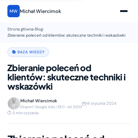
Michał Wiercimok
MW
Strona główna
›
Blog
›
Zbieranie poleceń od klientów: skuteczne techniki i wskazówki
📚 BAZA WIEDZY
Zbieranie poleceń od
klientów: skuteczne techniki i
wskazówki
Michał Wiercimok
14 stycznia 2024
Ekspert Google Ads i SEO · od 2003
⏱ 3 min czytania