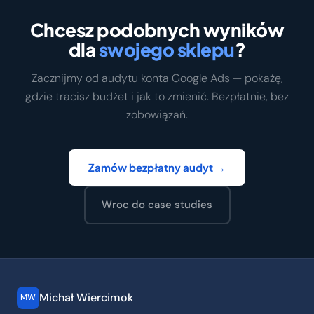
Chcesz podobnych wyników
dla
swojego sklepu
?
Zacznijmy od audytu konta Google Ads — pokażę,
gdzie tracisz budżet i jak to zmienić. Bezpłatnie, bez
zobowiązań.
Zamów bezpłatny audyt →
Wroc do case studies
Michał Wiercimok
MW