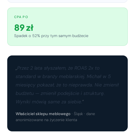
CPA PO
89 zł
Spadek o 52% przy tym samym budżecie
Przez 2 lata słyszałem, że ROAS 2x to
standard w branży meblarskiej. Michał w 5
miesięcy pokazał, że to nieprawda. Nie zmienił
budżetu — zmienił podejście i strukturę.
Wyniki mówią same za siebie.
Właściciel sklepu meblowego
· Śląsk · dane
anonimizowane na życzenie klienta