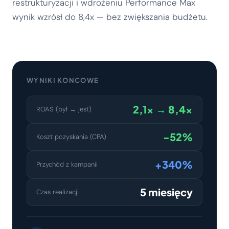
restrukturyzacji i wdrożeniu Performance Max
wynik wzrósł do 8,4x — bez zwiększania budżetu.
WYNIKI KONCOWE
2,1x → 8,4x
ROAS (był → jest)
-52%
Koszt pozyskania (CPA)
+340%
Przychód z kampanii
5 miesięcy
Czas realizacji