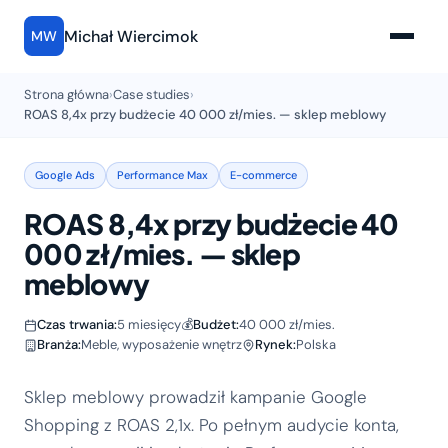
Michał Wiercimok
MW
Strona główna
›
Case studies
›
ROAS 8,4x przy budżecie 40 000 zł/mies. — sklep meblowy
Google Ads
Performance Max
E-commerce
ROAS 8,4x przy budżecie 40
000 zł/mies. — sklep
meblowy
Czas trwania:
5 miesięcy
💰
Budżet:
40 000 zł/mies.
Branża:
Meble, wyposażenie wnętrz
Rynek:
Polska
Sklep meblowy prowadził kampanie Google
Shopping z ROAS 2,1x. Po pełnym audycie konta,