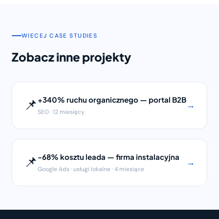
WIECEJ CASE STUDIES
Zobacz inne projekty
+340% ruchu organicznego — portal B2B
📌
→
SEO · 12 miesięcy
-68% kosztu leada — firma instalacyjna
📌
→
Google Ads · usługi lokalne · 4 miesiące