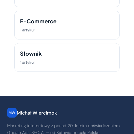
E-Commerce
1 artykuł
Słownik
1 artykuł
Michał Wiercimok
MW
Marketing internetowy z ponad 20-letnim doświadczeniem.
Google Ads, SEO, AI — od Katowic po całą Polskę.