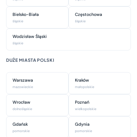
Bielsko-Biała
Częstochowa
śląskie
śląskie
Wodzisław Śląski
śląskie
DUŻE MIASTA POLSKI
Warszawa
Kraków
mazowieckie
małopolskie
Wrocław
Poznań
dolnośląskie
wielkopolskie
Gdańsk
Gdynia
pomorskie
pomorskie