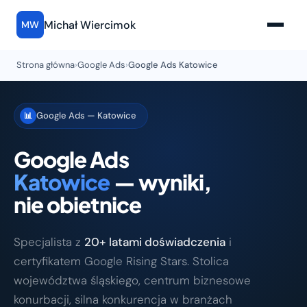
Michał Wiercimok
MW
Strona główna
›
Google Ads
›
Google Ads Katowice
Google Ads — Katowice
📊
Google Ads
Katowice
— wyniki,
nie obietnice
Specjalista z
20+ latami doświadczenia
i
certyfikatem Google Rising Stars. Stolica
województwa śląskiego, centrum biznesowe
konurbacji, silna konkurencja w branżach