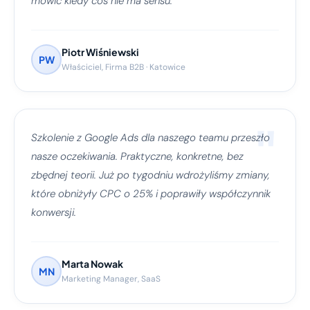
mówić kiedy coś nie ma sensu.
Piotr Wiśniewski
PW
Właściciel, Firma B2B · Katowice
"
Szkolenie z Google Ads dla naszego teamu przeszło
nasze oczekiwania. Praktyczne, konkretne, bez
zbędnej teorii. Już po tygodniu wdrożyliśmy zmiany,
które obniżyły CPC o 25% i poprawiły współczynnik
konwersji.
Marta Nowak
MN
Marketing Manager, SaaS