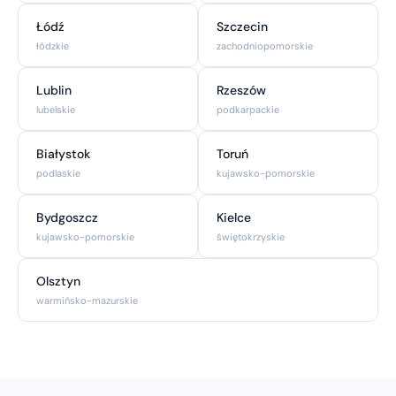
Łódź
Szczecin
łódzkie
zachodniopomorskie
Lublin
Rzeszów
lubelskie
podkarpackie
Białystok
Toruń
podlaskie
kujawsko-pomorskie
Bydgoszcz
Kielce
kujawsko-pomorskie
świętokrzyskie
Olsztyn
warmińsko-mazurskie