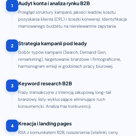
Audyt konta i analiza rynku B2B
1
Przegląd struktury kampanii, jakości leadów, kosztu
pozyskania klienta (CPL) i ścieżki konwersji. Identyfikacja
marnowanego budżetu na nierelewantne zapytania.
Strategia kampanii pod leady
2
Dobór typów kampanii (Search, Demand Gen,
remarketing), targetowanie branżowe i firmograficzne,
harmonogram emisji w godzinach pracy biurowej.
Keyword research B2B
3
Frazy transakcyjne z intencją zakupową, long-tail
branżowy, listy wykluczające eliminujące ruch
konsumencki. Analiza fraz konkurencji.
Kreacja i landing pages
4
RSA z komunikatem B2B, rozszerzenia (sitelinki, ceny,