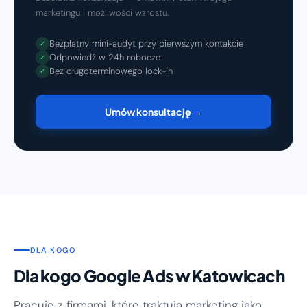
marketingu i możliwości wzrostu.
Bezpłatny mini-audyt przy pierwszym kontakcie
✓
Odpowiedź w 24h robocze
✓
Bez długoterminowego lock-in
✓
Umów konsultację →
DLA KOGO
Dla kogo Google Ads w Katowicach
Pracuję z firmami, które traktują marketing jako