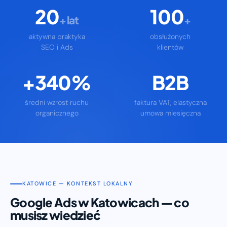
20
100
+ lat
+
aktywna praktyka
obsłużonych
SEO i Ads
klientów
+340%
B2B
średni wzrost ruchu
faktura VAT, elastyczna
organicznego
umowa miesięczna
KATOWICE — KONTEKST LOKALNY
Google Ads w Katowicach — co
musisz wiedzieć