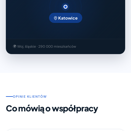
Katowice
🌍 Woj. śląskie · 290 000 mieszkańców
OPINIE KLIENTÓW
Co mówią o współpracy