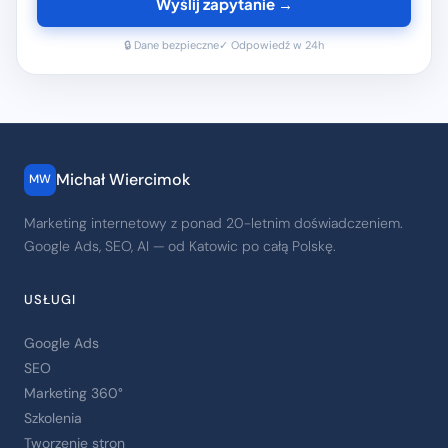
Wyślij zapytanie →
🔒 Dane bezpieczne
✓ Odpowiedź w 24h
Michał Wiercimok
MW
Marketing internetowy z ponad 20-letnim doświadczeniem.
Google Ads, SEO, AI — od Katowic po całą Polskę.
USŁUGI
Google Ads
SEO
Marketing 360°
Szkolenia
Tworzenie stron