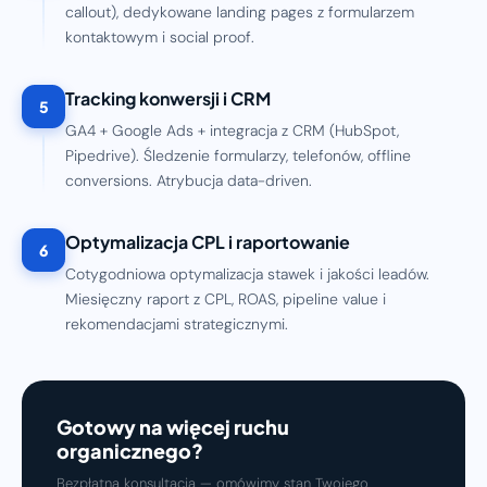
callout), dedykowane landing pages z formularzem
kontaktowym i social proof.
Tracking konwersji i CRM
5
GA4 + Google Ads + integracja z CRM (HubSpot,
Pipedrive). Śledzenie formularzy, telefonów, offline
conversions. Atrybucja data-driven.
Optymalizacja CPL i raportowanie
6
Cotygodniowa optymalizacja stawek i jakości leadów.
Miesięczny raport z CPL, ROAS, pipeline value i
rekomendacjami strategicznymi.
Gotowy na więcej ruchu
organicznego?
Bezpłatna konsultacja — omówimy stan Twojego