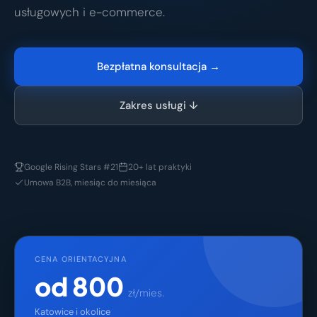
usługowych i e-commerce.
Bezpłatna konsultacja →
Zakres usługi ↓
Google Rising Stars #21
20+ lat praktyki
Umowa B2B, miesiąc do miesiąca
CENA ORIENTACYJNA
od 800
zł/mies.
Katowice i okolice