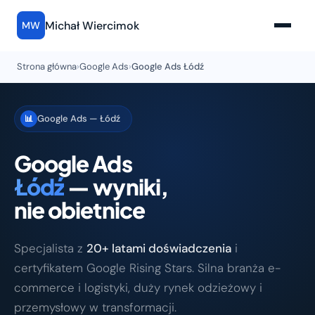
Michał Wiercimok
MW
Strona główna
›
Google Ads
›
Google Ads Łódź
Google Ads — Łódź
📊
Google Ads
Łódź
— wyniki,
nie obietnice
Specjalista z
20+ latami doświadczenia
i
certyfikatem Google Rising Stars. Silna branża e-
commerce i logistyki, duży rynek odzieżowy i
przemysłowy w transformacji.