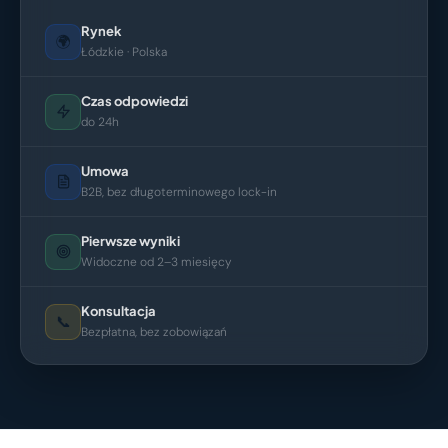
Rynek
🌍
Łódzkie · Polska
Czas odpowiedzi
do 24h
Umowa
B2B, bez długoterminowego lock-in
Pierwsze wyniki
Widoczne od 2–3 miesięcy
Konsultacja
📞
Bezpłatna, bez zobowiązań