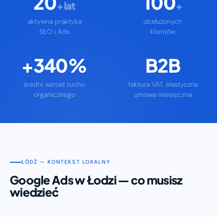
20
100
+ lat
+
aktywna praktyka
obsłużonych
SEO i Ads
klientów
+340%
B2B
średni wzrost ruchu
faktura VAT, elastyczna
organicznego
umowa miesięczna
ŁÓDŹ — KONTEKST LOKALNY
Google Ads w Łodzi — co musisz
wiedzieć