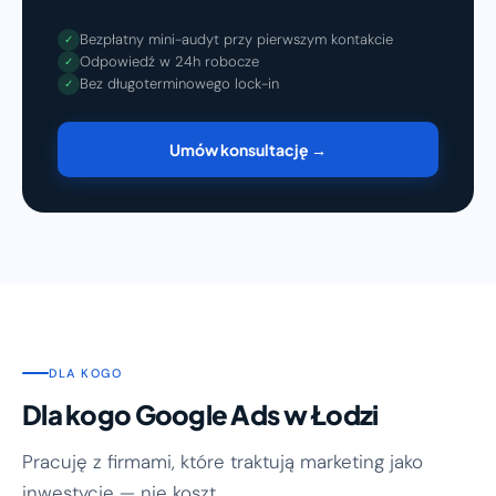
Bezpłatny mini-audyt przy pierwszym kontakcie
✓
Odpowiedź w 24h robocze
✓
Bez długoterminowego lock-in
✓
Umów konsultację →
DLA KOGO
Dla kogo Google Ads w Łodzi
Pracuję z firmami, które traktują marketing jako
inwestycję — nie koszt.