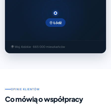
Łódź
🌍 Woj. łódzkie · 665 000 mieszkańców
OPINIE KLIENTÓW
Co mówią o współpracy