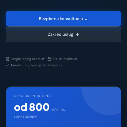
Bezpłatna konsultacja →
Zakres usługi ↓
Google Rising Stars #21
20+ lat praktyki
Umowa B2B, miesiąc do miesiąca
CENA ORIENTACYJNA
od 800
zł/mies.
Łódź i okolice