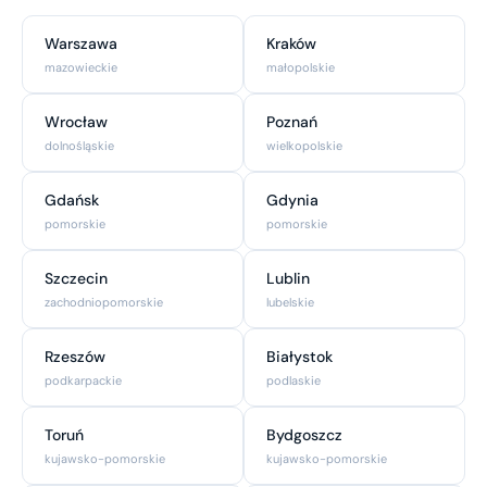
Warszawa
Kraków
mazowieckie
małopolskie
Wrocław
Poznań
dolnośląskie
wielkopolskie
Gdańsk
Gdynia
pomorskie
pomorskie
Szczecin
Lublin
zachodniopomorskie
lubelskie
Rzeszów
Białystok
podkarpackie
podlaskie
Toruń
Bydgoszcz
kujawsko-pomorskie
kujawsko-pomorskie