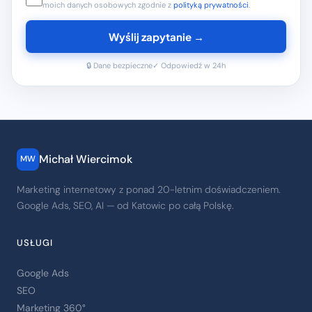
moich danych osobowych zgodnie z
polityką prywatności
.
Wyślij zapytanie →
🔒 Dane bezpieczne
✓ Odpowiedź w 24h
Michał Wiercimok
MW
Marketing internetowy z ponad 20-letnim doświadczeniem.
Google Ads, SEO, AI — od Katowic po całą Polskę.
USŁUGI
Google Ads
SEO
Marketing 360°