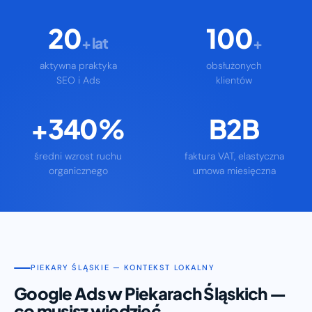
20
100
+ lat
+
aktywna praktyka
obsłużonych
SEO i Ads
klientów
+340%
B2B
średni wzrost ruchu
faktura VAT, elastyczna
organicznego
umowa miesięczna
PIEKARY ŚLĄSKIE — KONTEKST LOKALNY
Google Ads w Piekarach Śląskich —
co musisz wiedzieć