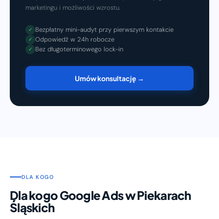
marketingu i możliwości wzrostu.
Bezpłatny mini-audyt przy pierwszym kontakcie
✓
Odpowiedź w 24h robocze
✓
Bez długoterminowego lock-in
✓
Umów konsultację →
DLA KOGO
Dla kogo Google Ads w Piekarach
Śląskich