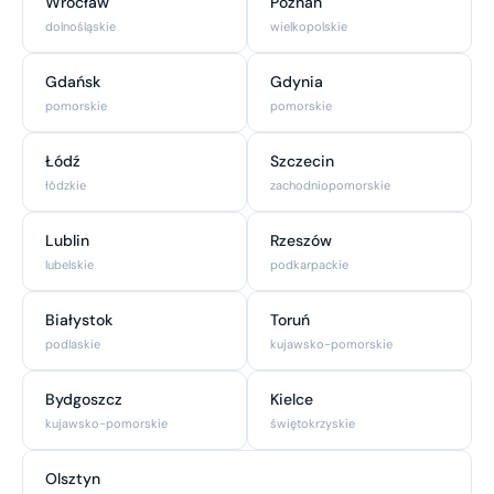
Wrocław
Poznań
dolnośląskie
wielkopolskie
Gdańsk
Gdynia
pomorskie
pomorskie
Łódź
Szczecin
łódzkie
zachodniopomorskie
Lublin
Rzeszów
lubelskie
podkarpackie
Białystok
Toruń
podlaskie
kujawsko-pomorskie
Bydgoszcz
Kielce
kujawsko-pomorskie
świętokrzyskie
Olsztyn