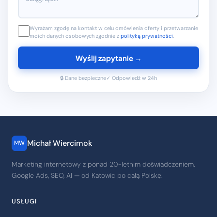
Wyrażam zgodę na kontakt w celu omówienia oferty i przetwarzanie
moich danych osobowych zgodnie z
polityką prywatności
.
Wyślij zapytanie →
🔒 Dane bezpieczne
✓ Odpowiedź w 24h
Michał Wiercimok
MW
Marketing internetowy z ponad 20-letnim doświadczeniem.
Google Ads, SEO, AI — od Katowic po całą Polskę.
USŁUGI