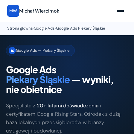
Michał Wiercimok
MW
Strona główna
›
Google Ads
›
Google Ads Piekary Śląskie
Google Ads — Piekary Śląskie
📊
Google Ads
Piekary Śląskie
— wyniki,
nie obietnice
Specjalista z
20+ latami doświadczenia
i
certyfikatem Google Rising Stars. Ośrodek z dużą
bazą lokalnych przedsiębiorców w branży
usługowej i budowlanej.