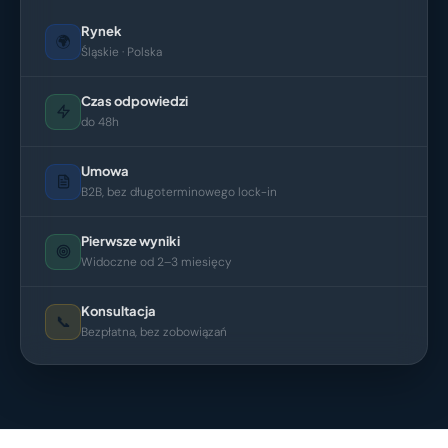
Rynek
🌍
Śląskie · Polska
Czas odpowiedzi
do 48h
Umowa
B2B, bez długoterminowego lock-in
Pierwsze wyniki
Widoczne od 2–3 miesięcy
Konsultacja
📞
Bezpłatna, bez zobowiązań