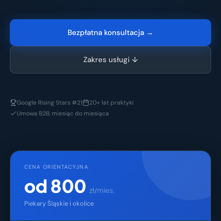
Bezpłatna konsultacja →
Zakres usługi ↓
Google Rising Stars #21
20+ lat praktyki
Umowa B2B, miesiąc do miesiąca
CENA ORIENTACYJNA
od 800
zł/mies.
Piekary Śląskie i okolice