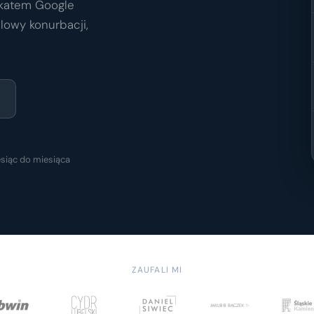
ikatem Google
dlowy konurbacji,
siąc do miesiąca
ZAUFALI MI