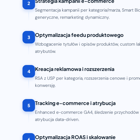
Strategia kampanii e-commerce
2
Segmentacja kampanii per kategoria/marża, Smart Bi
generyczne, remarketing dynamiczny.
Optymalizacja feedu produktowego
3
Wzbogacenie tytułów i opisów produktów, custom l
atrybutów.
Kreacja reklamowa i rozszerzenia
4
RSA z USP per kategoria, rozszerzenia cenowe i prom
konwersję.
Tracking e-commerce i atrybucja
5
Enhanced e-commerce GA4, śledzenie przychodów pe
atrybucja data-driven.
Optymalizacja ROAS i skalowanie
6