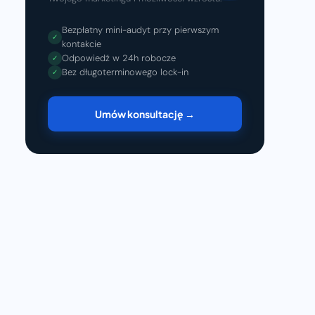
Bezpłatny mini-audyt przy pierwszym
✓
kontakcie
Odpowiedź w 24h robocze
✓
Bez długoterminowego lock-in
✓
Umów konsultację →