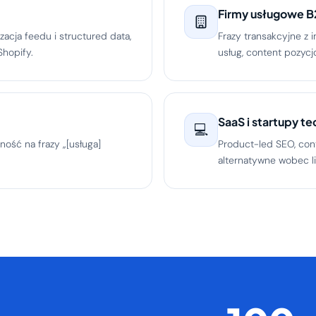
Firmy usługowe 
zacja feedu i structured data,
Frazy transakcyjne z 
hopify.
usług, content pozycj
SaaS i startupy te
💻
ność na frazy „[usługa]
Product-led SEO, cont
alternatywne wobec l