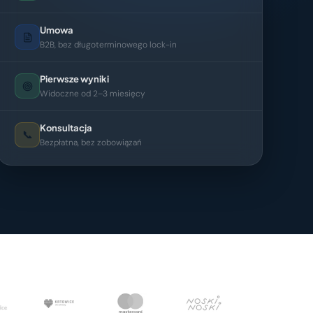
Umowa
B2B, bez długoterminowego lock-in
Pierwsze wyniki
Widoczne od 2–3 miesięcy
Konsultacja
📞
Bezpłatna, bez zobowiązań