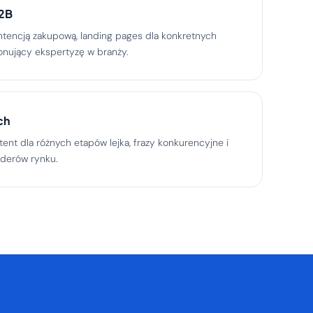
B2B
intencją zakupową, landing pages dla konkretnych
onujący ekspertyzę w branży.
ch
ent dla różnych etapów lejka, frazy konkurencyjne i
iderów rynku.