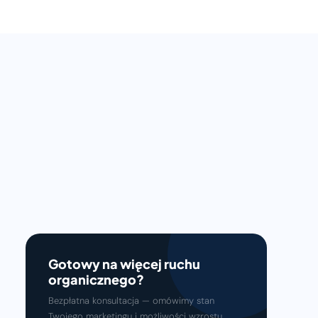
Gotowy na więcej ruchu
organicznego?
Bezpłatna konsultacja — omówimy stan
Twojego marketingu i możliwości wzrostu.