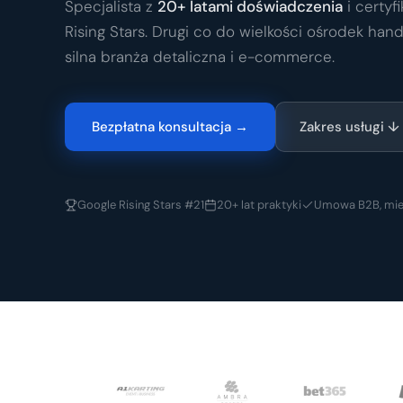
Specjalista z
20+ latami doświadczenia
i certyf
Rising Stars. Drugi co do wielkości ośrodek han
silna branża detaliczna i e-commerce.
Bezpłatna konsultacja →
Zakres usługi ↓
Google Rising Stars #21
20+ lat praktyki
Umowa B2B, mie