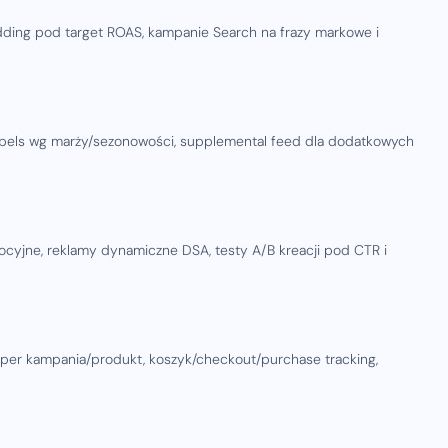
dding pod target ROAS, kampanie Search na frazy markowe i
abels wg marży/sezonowości, supplemental feed dla dodatkowych
ocyjne, reklamy dynamiczne DSA, testy A/B kreacji pod CTR i
r kampania/produkt, koszyk/checkout/purchase tracking,