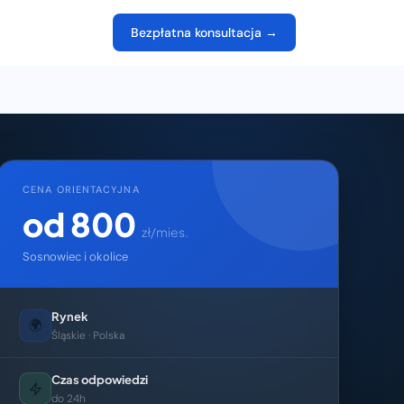
Bezpłatna konsultacja →
CENA ORIENTACYJNA
od 800
zł/mies.
Sosnowiec i okolice
Rynek
🌍
Śląskie · Polska
Czas odpowiedzi
do 24h