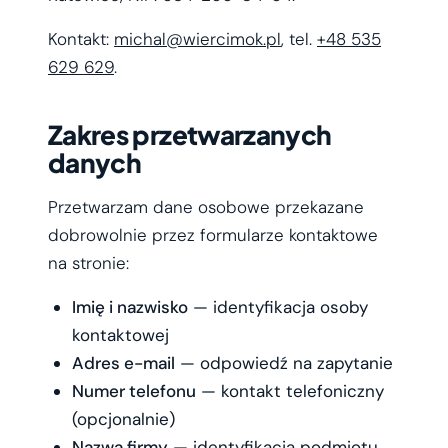
Kontakt:
michal@wiercimok.pl
, tel.
+48 535
629 629
.
Zakres przetwarzanych
danych
Przetwarzam dane osobowe przekazane
dobrowolnie przez formularze kontaktowe
na stronie:
Imię i nazwisko
— identyfikacja osoby
kontaktowej
Adres e-mail
— odpowiedź na zapytanie
Numer telefonu
— kontakt telefoniczny
(opcjonalnie)
Nazwa firmy
— identyfikacja podmiotu