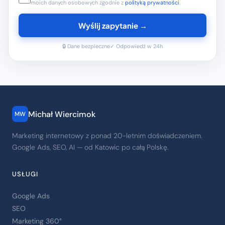
moich danych osobowych zgodnie z
polityką prywatności
.
Wyślij zapytanie →
🔒 Dane bezpieczne
✓ Odpowiedź w 24h
Michał Wiercimok
MW
Marketing internetowy z ponad 20-letnim doświadczeniem.
Google Ads, SEO, AI — od Katowic po całą Polskę.
USŁUGI
Google Ads
SEO
Marketing 360°