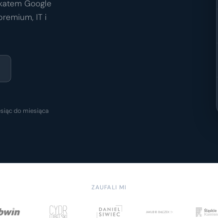
ikatem Google
premium, IT i
siąc do miesiąca
ZAUFALI MI