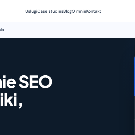
Usługi
Case studies
Blog
O mnie
Kontakt
ia
ie SEO
ki,