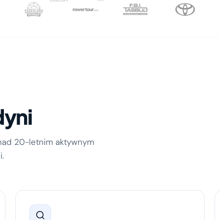
yni
onad 20-letnim aktywnym
.