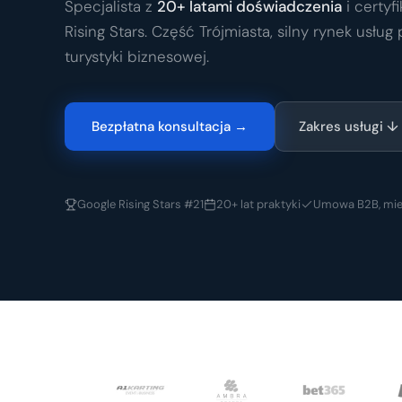
Specjalista z
20+ latami doświadczenia
i certyf
Rising Stars. Część Trójmiasta, silny rynek usług 
turystyki biznesowej.
Bezpłatna konsultacja →
Zakres usługi ↓
Google Rising Stars #21
20+ lat praktyki
Umowa B2B, mie