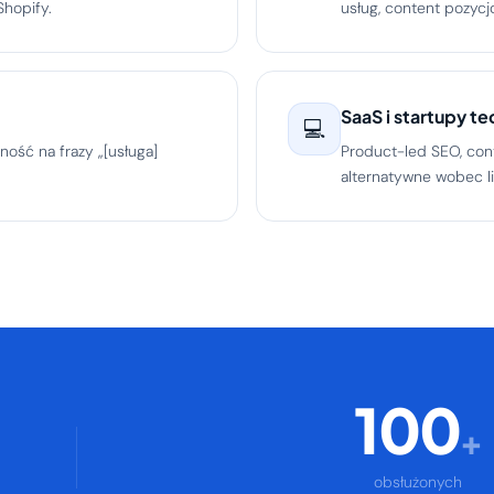
hopify.
usług, content pozycj
SaaS i startupy te
💻
ność na frazy „[usługa]
Product-led SEO, cont
alternatywne wobec l
100
+
obsłużonych