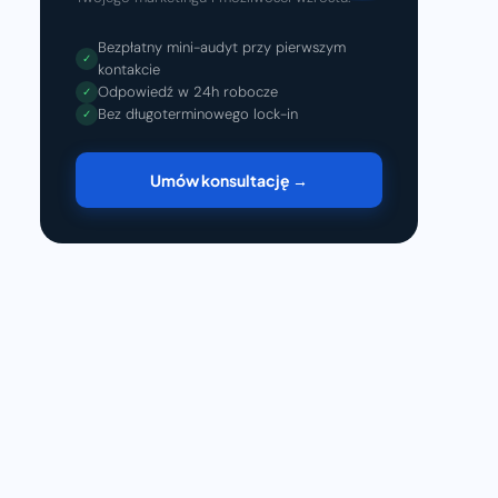
Bezpłatny mini-audyt przy pierwszym
✓
kontakcie
Odpowiedź w 24h robocze
✓
Bez długoterminowego lock-in
✓
Umów konsultację →