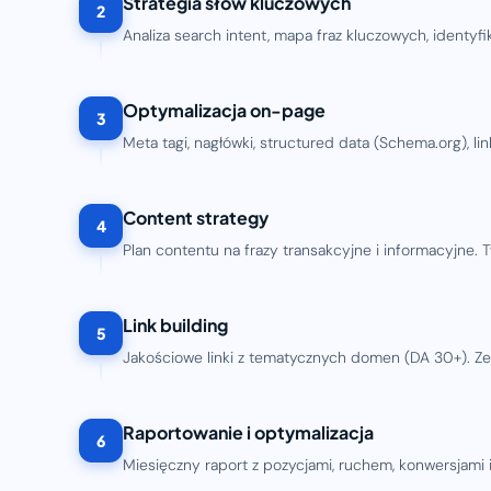
Strategia słów kluczowych
2
Analiza search intent, mapa fraz kluczowych, identyfi
Optymalizacja on-page
3
Meta tagi, nagłówki, structured data (Schema.org), li
Content strategy
4
Plan contentu na frazy transakcyjne i informacyjne. 
Link building
5
Jakościowe linki z tematycznych domen (DA 30+). Zero
Raportowanie i optymalizacja
6
Miesięczny raport z pozycjami, ruchem, konwersjami