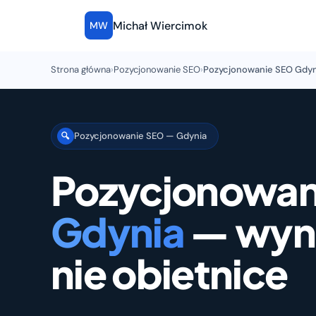
Michał Wiercimok
MW
Strona główna
›
Pozycjonowanie SEO
›
Pozycjonowanie SEO Gdyn
Pozycjonowanie SEO — Gdynia
🔍
Pozycjonowan
Gdynia
— wyni
nie obietnice