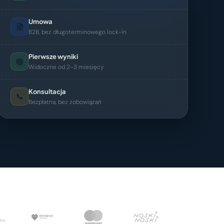
Umowa
B2B, bez długoterminowego lock-in
Pierwsze wyniki
Widoczne od 2–3 miesięcy
Konsultacja
📞
Bezpłatna, bez zobowiązań