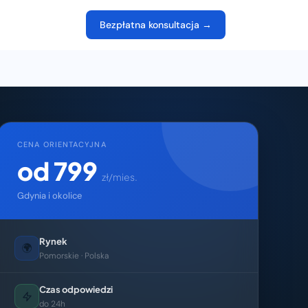
Bezpłatna konsultacja →
CENA ORIENTACYJNA
od 799
zł/mies.
Gdynia i okolice
Rynek
🌍
Pomorskie · Polska
Czas odpowiedzi
do 24h