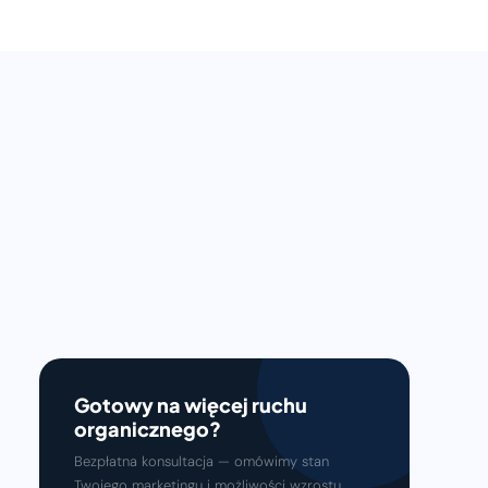
Gotowy na więcej ruchu
organicznego?
Bezpłatna konsultacja — omówimy stan
Twojego marketingu i możliwości wzrostu.