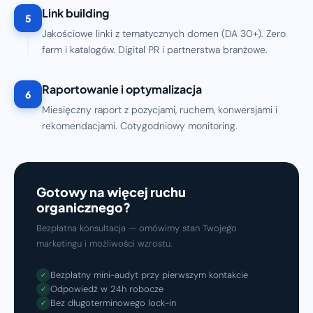
Link building
5
Jakościowe linki z tematycznych domen (DA 30+). Zero
farm i katalogów. Digital PR i partnerstwa branżowe.
Raportowanie i optymalizacja
6
Miesięczny raport z pozycjami, ruchem, konwersjami i
rekomendacjami. Cotygodniowy monitoring.
Gotowy na więcej ruchu
organicznego?
Bezpłatna konsultacja — omówimy stan Twojego
marketingu i możliwości wzrostu.
Bezpłatny mini-audyt przy pierwszym kontakcie
✓
Odpowiedź w 24h robocze
✓
Bez długoterminowego lock-in
✓