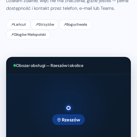
Działam zdalnie, więc nie ma znaczenia, gdzie jesteś — pełna
dostępność i kontakt przez telefon, e-mail lub Teams.
Łańcut
Strzyżów
Boguchwała
Głogów Małopolski
Obszar obsługi — Rzeszów i okolice
Rzeszów