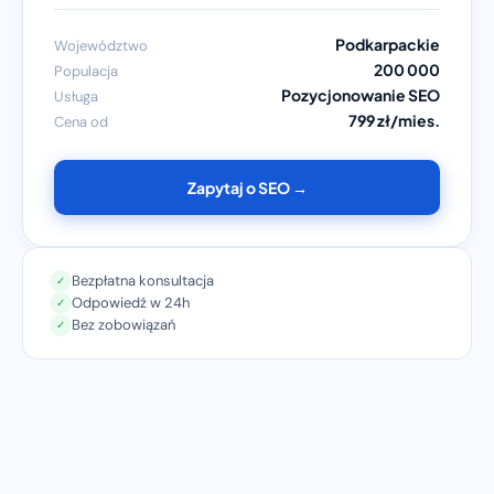
Podkarpackie
Województwo
200 000
Populacja
Pozycjonowanie SEO
Usługa
799 zł/mies.
Cena od
Zapytaj o SEO →
Bezpłatna konsultacja
✓
Odpowiedź w 24h
✓
Bez zobowiązań
✓