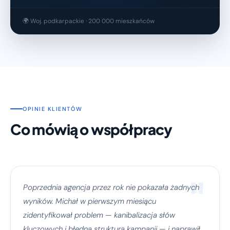
🌍 Woj. podkarpackie · 200 000 mieszkańców
OPINIE KLIENTÓW
Co mówią o współpracy
"
Poprzednia agencja przez rok nie pokazała żadnych
wyników. Michał w pierwszym miesiącu
zidentyfikował problem — kanibalizacja słów
kluczowych i błędna struktura kampanii — i naprawił