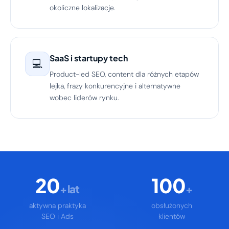
okoliczne lokalizacje.
SaaS i startupy tech
💻
Product-led SEO, content dla różnych etapów
lejka, frazy konkurencyjne i alternatywne
wobec liderów rynku.
20
100
+ lat
+
aktywna praktyka
obsłużonych
SEO i Ads
klientów