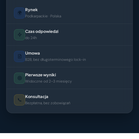
Rynek
🌍
Podkarpackie · Polska
Czas odpowiedzi
do 24h
Umowa
B2B, bez długoterminowego lock-in
Pierwsze wyniki
Widoczne od 2–3 miesięcy
Konsultacja
📞
Bezpłatna, bez zobowiązań