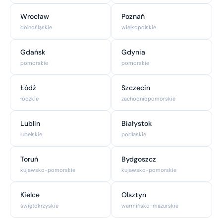
Wrocław
Poznań
dolnośląskie
wielkopolskie
Gdańsk
Gdynia
pomorskie
pomorskie
Łódź
Szczecin
łódzkie
zachodniopomorskie
Lublin
Białystok
lubelskie
podlaskie
Toruń
Bydgoszcz
kujawsko-pomorskie
kujawsko-pomorskie
Kielce
Olsztyn
świętokrzyskie
warmińsko-mazurskie