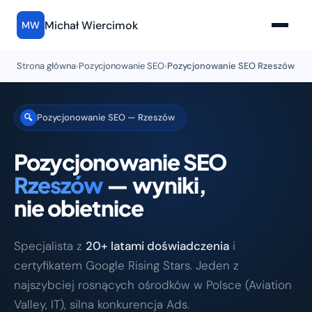
Michał Wiercimok
MW
Strona główna
›
Pozycjonowanie SEO
›
Pozycjonowanie SEO Rzeszów
Pozycjonowanie SEO — Rzeszów
🔍
Pozycjonowanie SEO
Rzeszów
— wyniki,
nie obietnice
Specjalista z
20+ latami doświadczenia
i
certyfikatem Google Rising Stars. Jeden z
najszybciej rosnących ośrodków w Polsce (Aviation
Valley, IT), silna konkurencja Ads.