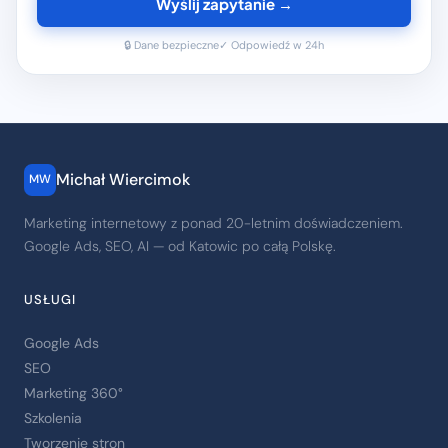
Wyślij zapytanie →
🔒 Dane bezpieczne
✓ Odpowiedź w 24h
Michał Wiercimok
MW
Marketing internetowy z ponad 20-letnim doświadczeniem.
Google Ads, SEO, AI — od Katowic po całą Polskę.
USŁUGI
Google Ads
SEO
Marketing 360°
Szkolenia
Tworzenie stron