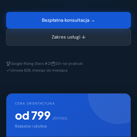
Bezpłatna konsultacja →
Zakres usługi ↓
Google Rising Stars #21
20+ lat praktyki
Umowa B2B, miesiąc do miesiąca
CENA ORIENTACYJNA
od 799
zł/mies.
Rzeszów i okolice