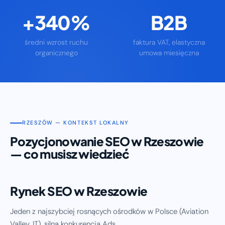
+340%
B2B
średni wzrost ruchu
faktura VAT, elastyczna
organicznego
umowa miesięczna
RZESZÓW — KONTEKST LOKALNY
Pozycjonowanie SEO w Rzeszowie
— co musisz wiedzieć
Rynek SEO w Rzeszowie
Jeden z najszybciej rosnących ośrodków w Polsce (Aviation
Valley, IT), silna konkurencja Ads.