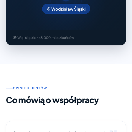
Wodzisław Śląski
🌍 Woj. śląskie · 48 000 mieszkańców
OPINIE KLIENTÓW
Co mówią o współpracy