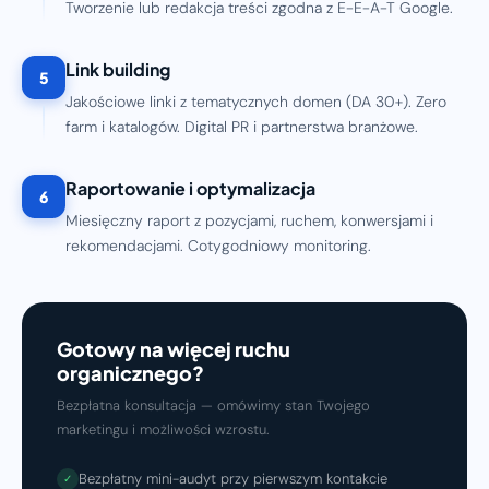
Tworzenie lub redakcja treści zgodna z E-E-A-T Google.
Link building
5
Jakościowe linki z tematycznych domen (DA 30+). Zero
farm i katalogów. Digital PR i partnerstwa branżowe.
Raportowanie i optymalizacja
6
Miesięczny raport z pozycjami, ruchem, konwersjami i
rekomendacjami. Cotygodniowy monitoring.
Gotowy na więcej ruchu
organicznego?
Bezpłatna konsultacja — omówimy stan Twojego
marketingu i możliwości wzrostu.
Bezpłatny mini-audyt przy pierwszym kontakcie
✓