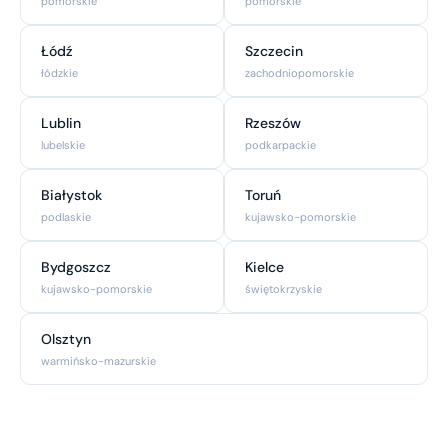
pomorskie
pomorskie
Łódź
Szczecin
łódzkie
zachodniopomorskie
Lublin
Rzeszów
lubelskie
podkarpackie
Białystok
Toruń
podlaskie
kujawsko-pomorskie
Bydgoszcz
Kielce
kujawsko-pomorskie
świętokrzyskie
Olsztyn
warmińsko-mazurskie