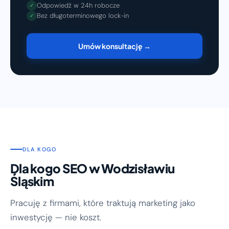
Odpowiedź w 24h robocze
✓
Bez długoterminowego lock-in
✓
Umów konsultację →
DLA KOGO
Dla kogo SEO w Wodzisławiu
Śląskim
Pracuję z firmami, które traktują marketing jako
inwestycję — nie koszt.