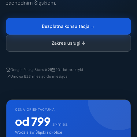
zachodnim Śląskiem.
Bezpłatna konsultacja →
Zakres usługi ↓
Google Rising Stars #21
20+ lat praktyki
Umowa B2B, miesiąc do miesiąca
CENA ORIENTACYJNA
od 799
zł/mies.
Wodzisław Śląski i okolice