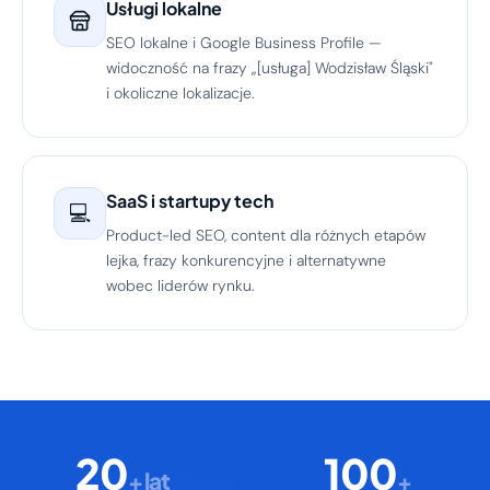
Usługi lokalne
SEO lokalne i Google Business Profile —
widoczność na frazy „[usługa] Wodzisław Śląski"
i okoliczne lokalizacje.
SaaS i startupy tech
💻
Product-led SEO, content dla różnych etapów
lejka, frazy konkurencyjne i alternatywne
wobec liderów rynku.
20
100
+ lat
+