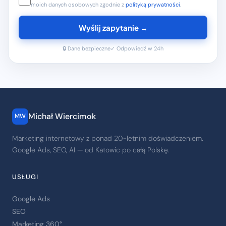
moich danych osobowych zgodnie z
polityką prywatności
.
Wyślij zapytanie →
🔒 Dane bezpieczne
✓ Odpowiedź w 24h
Michał Wiercimok
MW
Marketing internetowy z ponad 20-letnim doświadczeniem.
Google Ads, SEO, AI — od Katowic po całą Polskę.
USŁUGI
Google Ads
SEO
Marketing 360°