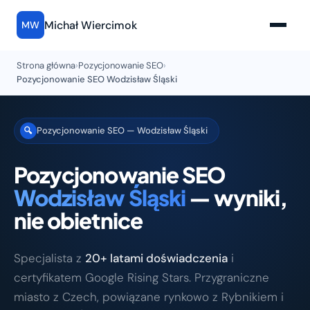
Michał Wiercimok
MW
Strona główna
›
Pozycjonowanie SEO
›
Pozycjonowanie SEO Wodzisław Śląski
Pozycjonowanie SEO — Wodzisław Śląski
🔍
Pozycjonowanie SEO
Wodzisław Śląski
— wyniki,
nie obietnice
Specjalista z
20+ latami doświadczenia
i
certyfikatem Google Rising Stars. Przygraniczne
miasto z Czech, powiązane rynkowo z Rybnikiem i