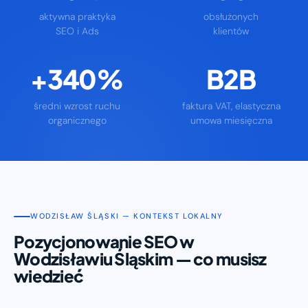
aktywna praktyka
obsłużonych
SEO i Ads
klientów
+340%
B2B
średni wzrost ruchu
faktura VAT, elastyczna
organicznego
umowa miesięczna
WODZISŁAW ŚLĄSKI — KONTEKST LOKALNY
Pozycjonowanie SEO w
Wodzisławiu Śląskim — co musisz
wiedzieć