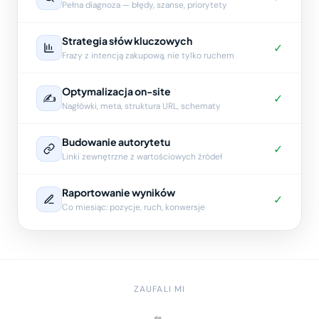
Pełna diagnoza — błędy, szanse, priorytety
Strategia słów kluczowych
✓
Frazy z intencją zakupową, nie tylko ruchem
Optymalizacja on-site
✍️
✓
Nagłówki, meta, struktura URL, schematy
Budowanie autorytetu
✓
Linki zewnętrzne z wartościowych źródeł
Raportowanie wyników
✓
Co miesiąc: pozycje, ruch, konwersje
ZAUFALI MI