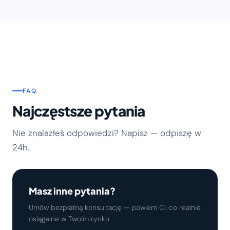
FAQ
Najczęstsze pytania
Nie znalazłeś odpowiedzi? Napisz — odpiszę w
24h.
Masz inne pytania?
Umów bezpłatną konsultację — powiem Ci, co realnie
osiągalne w Twoim rynku.