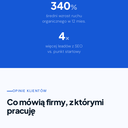
340
%
średni wzrost ruchu
organicznego w 12 mies.
4
×
więcej leadów z SEO
vs. punkt startowy
OPINIE KLIENTÓW
Co mówią firmy, z którymi
pracuję