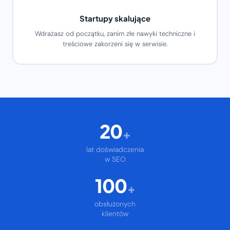
Startupy skalujące
Wdrażasz od początku, zanim złe nawyki techniczne i
treściowe zakorzeni się w serwisie.
20
+
lat doświadczenia
w SEO
100
+
obsłużonych
klientów