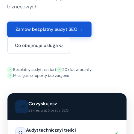
biznesowych.
Zamów bezpłatny audyt SEO →
Co obejmuje usługa ↓
Bezpłatny audyt na start
20+ lat w branży
✓
✓
Miesięczne raporty bez żargonu
✓
Co zyskujesz
Zakres współpracy SEO
Audyt techniczny i treści
✓