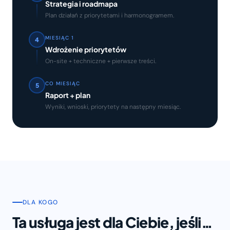
Strategia i roadmapa
Plan działań z priorytetami i harmonogramem.
MIESIĄC 1
4
Wdrożenie priorytetów
On-site + techniczne + pierwsze treści.
CO MIESIĄC
5
Raport + plan
Wyniki, wnioski, priorytety na następny miesiąc.
DLA KOGO
Ta usługa jest dla Ciebie, jeśli…