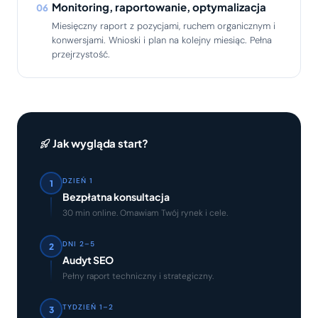
Monitoring, raportowanie, optymalizacja
06
Miesięczny raport z pozycjami, ruchem organicznym i
konwersjami. Wnioski i plan na kolejny miesiąc. Pełna
przejrzystość.
Jak wygląda start?
DZIEŃ 1
1
Bezpłatna konsultacja
30 min online. Omawiam Twój rynek i cele.
DNI 2–5
2
Audyt SEO
Pełny raport techniczny i strategiczny.
TYDZIEŃ 1–2
3