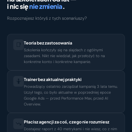
i nic się
nie zmienia
.
Rozpoznajesz któryś z tych scenariuszy?
Teoria bez zastosowania
📑
Szkolenia kończyły się na slajdach z ogólnymi
zasadami. Nikt nie wiedział, jak przełożyć to na
konkretne konto i konkretne kampanie.
Trainer bez aktualnej praktyki
🤷
Prowadzący ostatnio zarządzał kampanią 3 lata temu.
Uczył tego, co było aktualne w poprzedniej epoce
Google Ads — przed Performance Max, przed AI
Overview.
Płacisz agencji za coś, czego nie rozumiesz
Dostajesz raport z 40 metrykami i nie wiesz, co z nim