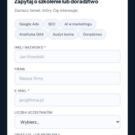
Zapytaj o szkolenie lub doradztwo
Zaznacz temat, który Cię interesuje:
Google Ads
SEO
AI w marketingu
Analityka GA4
Audyt konta
Doradztwo
IMIĘ I NAZWISKO *
FIRMA
E-MAIL *
LICZBA UCZESTNIKÓW
OPISZ CEL LUB PROBLEM *