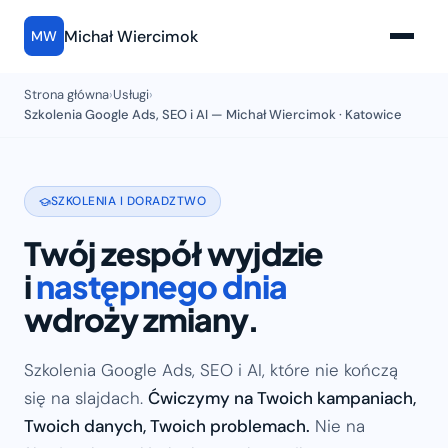
Michał Wiercimok
MW
Strona główna
›
Usługi
›
Szkolenia Google Ads, SEO i AI — Michał Wiercimok · Katowice
SZKOLENIA I DORADZTWO
Twój zespół wyjdzie
i
następnego dnia
wdroży zmiany.
Szkolenia Google Ads, SEO i AI, które nie kończą
się na slajdach.
Ćwiczymy na Twoich kampaniach,
Twoich danych, Twoich problemach.
Nie na