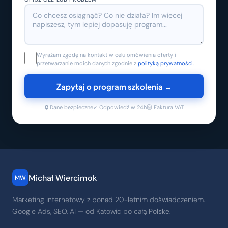
Wyrażam zgodę na kontakt w celu omówienia oferty i
przetwarzanie moich danych zgodnie z
polityką prywatności
.
Zapytaj o program szkolenia →
🔒 Dane bezpieczne
✓ Odpowiedź w 24h
Faktura VAT
Michał Wiercimok
MW
Marketing internetowy z ponad 20-letnim doświadczeniem.
Google Ads, SEO, AI — od Katowic po całą Polskę.