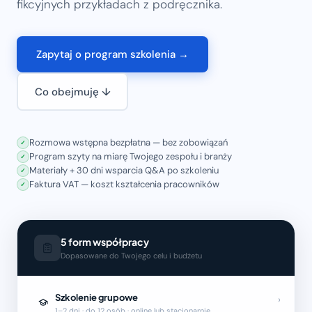
fikcyjnych przykładach z podręcznika.
Zapytaj o program szkolenia →
Co obejmuję ↓
Rozmowa wstępna bezpłatna — bez zobowiązań
✓
Program szyty na miarę Twojego zespołu i branży
✓
Materiały + 30 dni wsparcia Q&A po szkoleniu
✓
Faktura VAT — koszt kształcenia pracowników
✓
5 form współpracy
Dopasowane do Twojego celu i budżetu
Szkolenie grupowe
›
1–2 dni · do 12 osób · online lub stacjonarnie