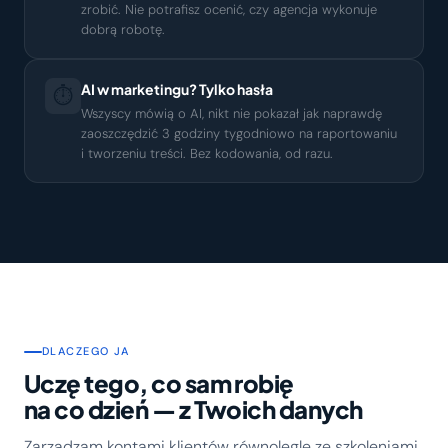
zrobić. Nie potrafisz ocenić, czy agencja wykonuje
dobrą robotę.
AI w marketingu? Tylko hasła
⏱️
Wszyscy mówią o AI, nikt nie pokazał jak naprawdę
zaoszczędzić 3 godziny tygodniowo na raportowaniu
i tworzeniu treści. Bez kodowania, od razu.
DLACZEGO JA
Uczę tego, co sam robię
na co dzień — z Twoich danych
Zarządzam kontami klientów równolegle ze szkoleniami.