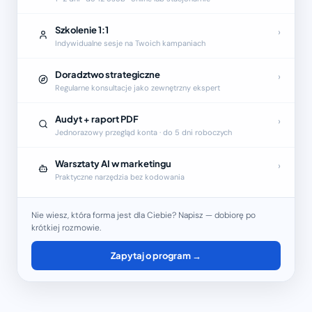
Szkolenie 1:1
›
Indywidualne sesje na Twoich kampaniach
Doradztwo strategiczne
›
Regularne konsultacje jako zewnętrzny ekspert
Audyt + raport PDF
›
Jednorazowy przegląd konta · do 5 dni roboczych
Warsztaty AI w marketingu
›
Praktyczne narzędzia bez kodowania
Nie wiesz, która forma jest dla Ciebie? Napisz — dobiorę po
krótkiej rozmowie.
Zapytaj o program →