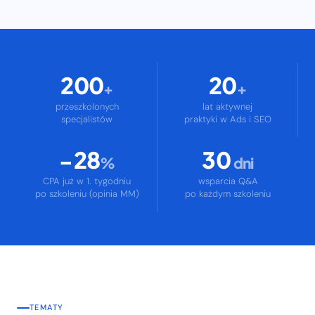
200
20
+
+
przeszkolonych
lat aktywnej
specjalistów
praktyki w Ads i SEO
−28
30
%
dni
CPA już w 1. tygodniu
wsparcia Q&A
po szkoleniu (opinia MM)
po każdym szkoleniu
TEMATY