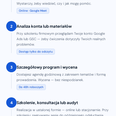
Wystarczy, żeby wiedzieć, czy i jak mogę pomóc.
Online · Google Meet
Analiza konta lub materiałów
2
Przy szkoleniu firmowym przeglądam Twoje konto Google
Ads lub GSC — żeby ćwiczenia dotyczyły Twoich realnych
problemów.
Dostęp tylko do odczytu
Szczegółowy program i wycena
3
Dostajesz agendę godzinową z zakresem tematów i formą
prowadzenia. Wycena — bez niespodzianek.
Do 48h roboczych
Szkolenie, konsultacja lub audyt
4
Realizacja w ustalonej formie — online lub stacjonarnie. Przy
szkoleniu: nagrywamy sesję do późniejszego odsłuchania.