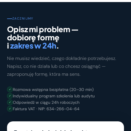
ZACZNIJMY
Opisz mi problem —
dobiorę formę
i
zakres w 24h
.
Nie musisz wiedzieć, czego dokładnie potrzebujesz.
Napisz, co nie działa lub co chcesz osiągnąć —
zaproponuję formę, która ma sens.
Rozmowa wstępna bezpłatna (20–30 min)
✓
Indywidualny program szkolenia lub audytu
✓
Odpowiedź w ciągu 24h roboczych
✓
Faktura VAT · NIP: 634-266-04-64
✓